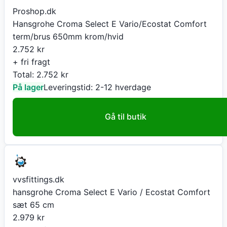
Proshop.dk
Hansgrohe Croma Select E Vario/Ecostat Comfort
term/brus 650mm krom/hvid
2.752
kr
+ fri fragt
Total:
2.752
kr
På lager
Leveringstid:
2-12 hverdage
Gå til butik
vvsfittings.dk
hansgrohe Croma Select E Vario / Ecostat Comfort
sæt 65 cm
2.979
kr