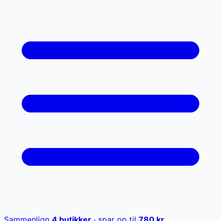
Sammenlign
4
butikker
· spar op til
780
kr