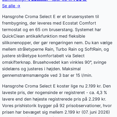
Se alle →
Hansgrohe Croma Select E er et brusersystem til
frembygning, der leveres med Ecostat Comfort
termostat og en 65 cm bruserstang. Systemet har
QuickClean antikalkfunktion med fleksible
silikonenopper, der gør rengøringen nem. Du kan vælge
mellem stråletyperne Rain, Turbo Rain og SoftRain, og
justere stråletype komfortabelt via Select
omskifterknap. Brusehovedet kan vinkles 90°, svinge
sidelæns og justeres i højden. Maksimal
gennemstrømsmængde ved 3 bar er 15 l/min.
Hansgrohe Croma Select E koster lige nu 2.199 kr. Den
laveste pris, der nogensinde er registreret - ca. 4,3 %
lavere end den højeste registrerede pris på 2.299 kr.
Vores prishistorik bygger på 92 prisobservationer, hvor
prisen har bevæget sig mellem 2.199 kr (07. juni 2026)