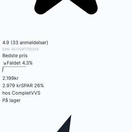
4.9
(
33
anmeldelser
)
EAN:
4011097755243
Bedste pris
↘
Faldet
4.3
%
2.199
kr
2.979
kr
SPAR
26
%
hos
CompletVVS
På lager