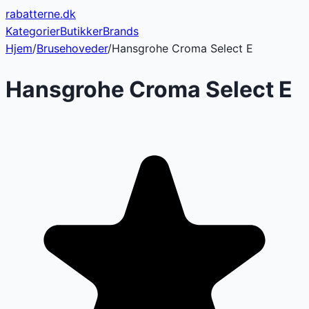
rabatterne
.dk
Kategorier
Butikker
Brands
Hjem
/
Brusehoveder
/
Hansgrohe Croma Select E
Hansgrohe Croma Select E