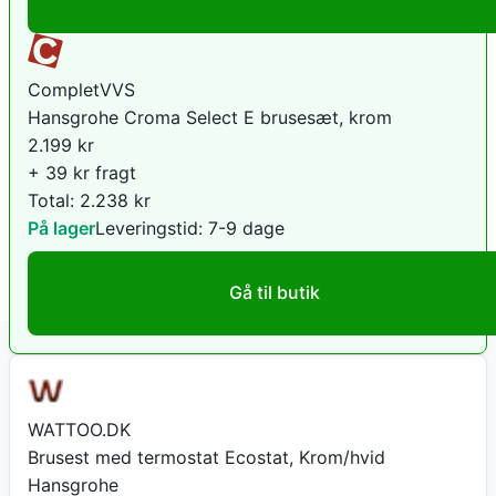
CompletVVS
Hansgrohe Croma Select E brusesæt, krom
2.199
kr
+ 39 kr fragt
Total:
2.238
kr
På lager
Leveringstid:
7-9 dage
Gå til butik
WATTOO.DK
Brusest med termostat Ecostat, Krom/hvid
Hansgrohe