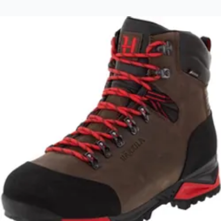
Sammenlign
2
butikker
· spar op til
110
kr
Se alle →
Härkila Forest Hunter Mid GTX er robuste jagtstøvler
fremstillet i kvalitetslæder med forstærkede syninger.
De har en vandtæt GORE-TEX membran og en
mellemstiv sål, der sikrer god støtte og komfort, ideel til
krævende jagtoplevelser.
Härkila Forest Hunter Mid GTX koster lige nu 2.189 kr.
Den laveste pris, der nogensinde er registreret - ca. 4,8
% lavere end den højeste registrerede pris på 2.299 kr.
Vores prishistorik bygger på 101 prisobservationer, hvor
prisen har bevæget sig mellem 2.189 kr (07. marts 2026)
og 2.299 kr (01. marts 2026).
Den billigste pris lige nu er
2.189
kr hos
HUNTERS´
POINT ApS
.