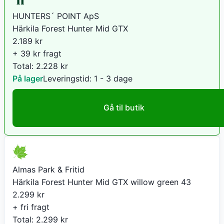
HUNTERS´ POINT ApS
Härkila Forest Hunter Mid GTX
2.189
kr
+ 39 kr fragt
Total:
2.228
kr
På lager
Leveringstid:
1 - 3 dage
Gå til butik
Almas Park & Fritid
Härkila Forest Hunter Mid GTX willow green 43
2.299
kr
+ fri fragt
Total:
2.299
kr