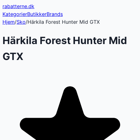
rabatterne
.dk
Kategorier
Butikker
Brands
Hjem
/
Sko
/
Härkila Forest Hunter Mid GTX
Härkila Forest Hunter Mid
GTX