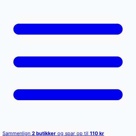
Sammenlign
2
butikker
og spar op til
110
kr