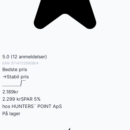
5.0
(
12
anmeldelser
)
EAN:
5714733592804
Bedste pris
→
Stabil pris
2.189
kr
2.299
kr
SPAR
5
%
hos
HUNTERS´ POINT ApS
På lager