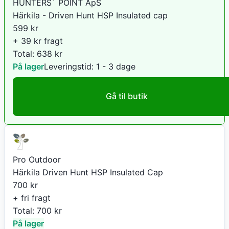
HUNTERS´ POINT ApS
Härkila - Driven Hunt HSP Insulated cap
599
kr
+ 39 kr fragt
Total:
638
kr
På lager
Leveringstid:
1 - 3 dage
Gå til butik
Pro Outdoor
Härkila Driven Hunt HSP Insulated Cap
700
kr
+ fri fragt
Total:
700
kr
På lager