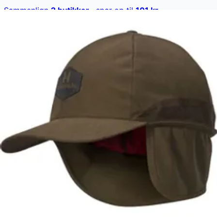
Sammenlign
2
butikker
· spar op til
101
kr
Se alle →
Härkila Driven Hunt HSP Insulated Cap er en varm
kasket designet til jagt i koldt vejr. Den byder på
ørevarmere i fleece, der kan foldes ned, og en effektiv
HSP-membran, der gør kasketten vindtæt. Foret med
Thermo Poly Shield™, sikrer den optimal varme i
vinterkulden.
Härkila Driven Hunt HSP Insulated Cap koster lige nu
599 kr. Den laveste pris, der nogensinde er registreret.
Vores prishistorik bygger på 101 prisobservationer, hvor
prisen har bevæget sig mellem 599 kr (01. marts 2026)
og 599 kr (01. marts 2026).
Den billigste pris lige nu er
599
kr hos
HUNTERS´ POINT
ApS
.