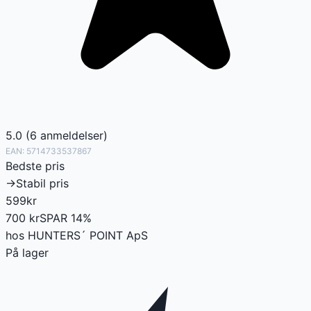
5.0
(
6
anmeldelser
)
EAN:
5714733537867
Bedste pris
→
Stabil pris
599
kr
700
kr
SPAR
14
%
hos
HUNTERS´ POINT ApS
På lager