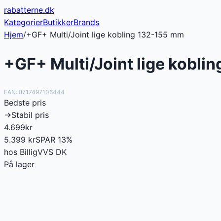
rabatterne
.dk
Kategorier
Butikker
Brands
Hjem
/
+GF+ Multi/Joint lige kobling 132-155 mm
+GF+ Multi/Joint lige kobli
EAN:
8717497106444
Bedste pris
→
Stabil pris
4.699
kr
5.399
kr
SPAR
13
%
hos
BilligVVS DK
På lager