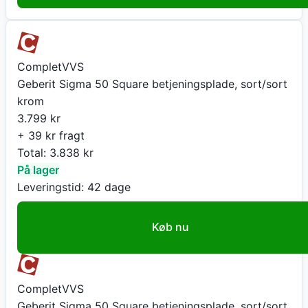
CompletVVS
Geberit Sigma 50 Square betjeningsplade, sort/sort
krom
3.799
kr
+ 39 kr fragt
Total:
3.838
kr
På lager
Leveringstid:
42 dage
Køb nu
CompletVVS
Geberit Sigma 50 Square betjeningsplade, sort/sort