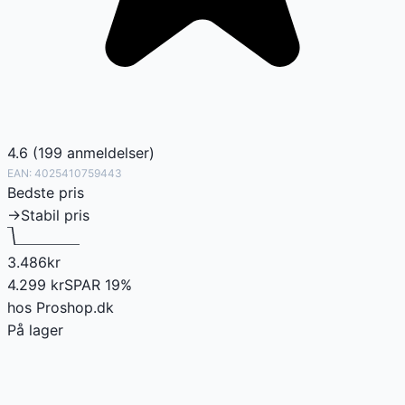
4.6
(
199
anmeldelser
)
EAN:
4025410759443
Bedste pris
→
Stabil pris
3.486
kr
4.299
kr
SPAR
19
%
hos
Proshop.dk
På lager