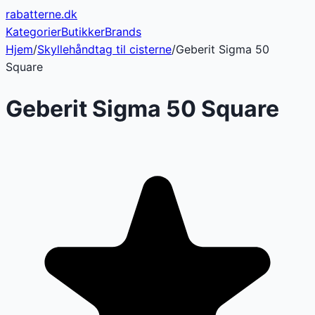
rabatterne
.dk
Kategorier
Butikker
Brands
Hjem
/
Skyllehåndtag til cisterne
/
Geberit Sigma 50
Square
Geberit Sigma 50 Square