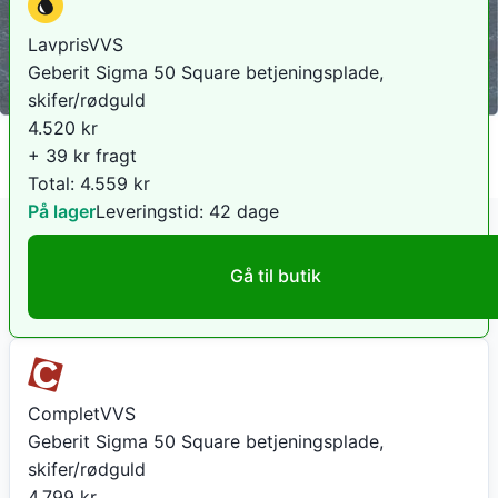
LavprisVVS
Geberit Sigma 50 Square betjeningsplade,
skifer/rødguld
4.520
kr
+ 39 kr fragt
Total:
4.559
kr
På lager
Leveringstid:
42 dage
Gå til butik
CompletVVS
Geberit Sigma 50 Square betjeningsplade,
skifer/rødguld
4.799
kr