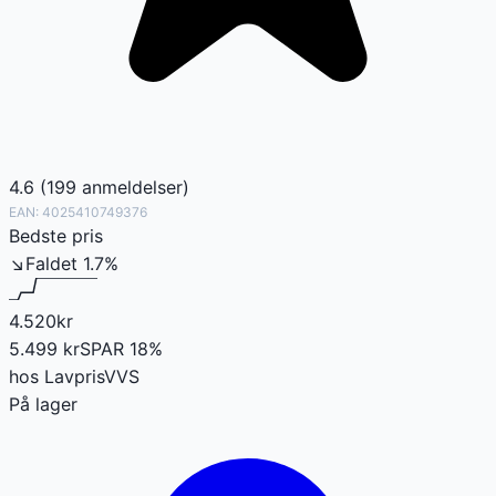
4.6
(
199
anmeldelser
)
EAN:
4025410749376
Bedste pris
↘
Faldet
1.7
%
4.520
kr
5.499
kr
SPAR
18
%
hos
LavprisVVS
På lager