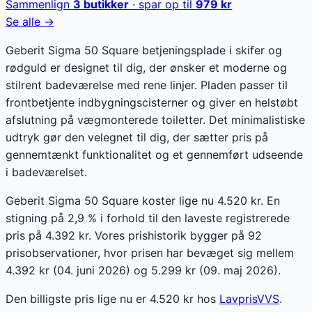
Sammenlign
3
butikker
· spar op til
979
kr
Se alle →
Geberit Sigma 50 Square betjeningsplade i skifer og
rødguld er designet til dig, der ønsker et moderne og
stilrent badeværelse med rene linjer. Pladen passer til
frontbetjente indbygningscisterner og giver en helstøbt
afslutning på vægmonterede toiletter. Det minimalistiske
udtryk gør den velegnet til dig, der sætter pris på
gennemtænkt funktionalitet og et gennemført udseende
i badeværelset.
Geberit Sigma 50 Square koster lige nu 4.520 kr. En
stigning på 2,9 % i forhold til den laveste registrerede
pris på 4.392 kr. Vores prishistorik bygger på 92
prisobservationer, hvor prisen har bevæget sig mellem
4.392 kr (04. juni 2026) og 5.299 kr (09. maj 2026).
Den billigste pris lige nu er
4.520
kr hos
LavprisVVS
.