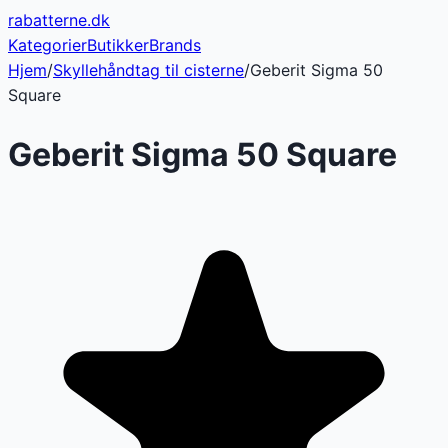
rabatterne
.dk
Kategorier
Butikker
Brands
Hjem
/
Skyllehåndtag til cisterne
/
Geberit Sigma 50
Square
Geberit Sigma 50 Square