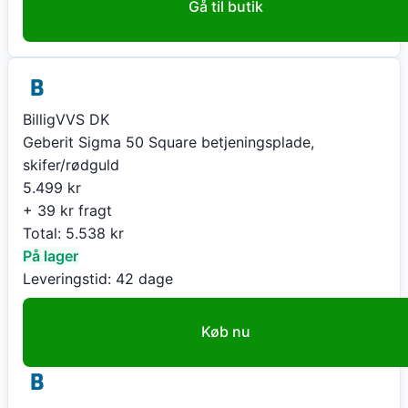
Gå til butik
BilligVVS DK
Geberit Sigma 50 Square betjeningsplade,
skifer/rødguld
5.499
kr
+ 39 kr fragt
Total:
5.538
kr
På lager
Leveringstid:
42 dage
Køb nu