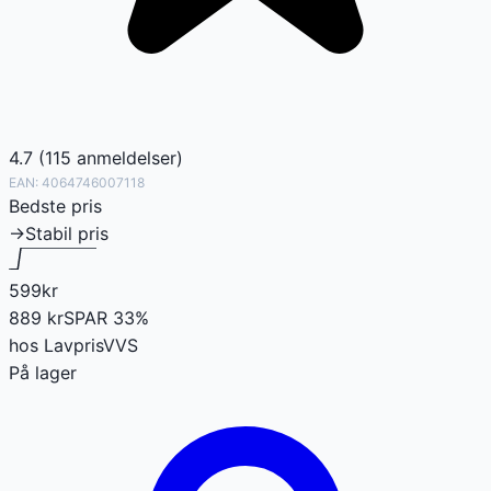
4.7
(
115
anmeldelser
)
EAN:
4064746007118
Bedste pris
→
Stabil pris
599
kr
889
kr
SPAR
33
%
hos
LavprisVVS
På lager