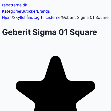
rabatterne
.dk
Kategorier
Butikker
Brands
Hjem
/
Skyllehåndtag til cisterne
/
Geberit Sigma 01 Square
Geberit Sigma 01 Square