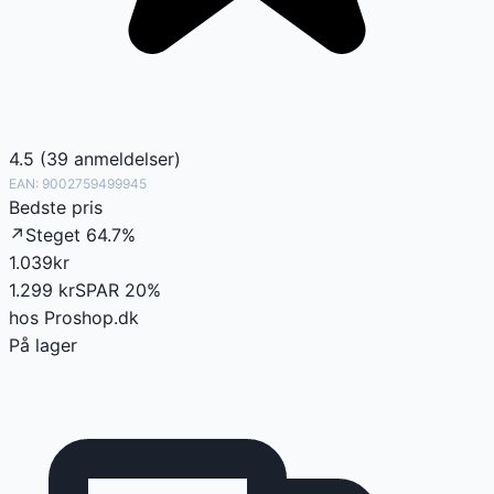
4.5
(
39
anmeldelser
)
EAN:
9002759499945
Bedste pris
↗
Steget
64.7
%
1.039
kr
1.299
kr
SPAR
20
%
hos
Proshop.dk
På lager