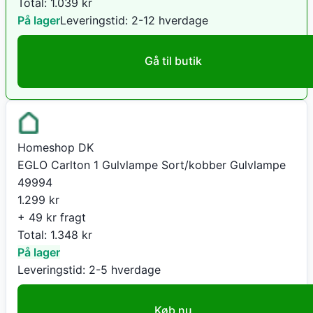
Total:
1.039
kr
På lager
Leveringstid:
2-12 hverdage
Gå til butik
Homeshop DK
EGLO Carlton 1 Gulvlampe Sort/kobber Gulvlampe
49994
1.299
kr
+ 49 kr fragt
Total:
1.348
kr
På lager
Leveringstid:
2-5 hverdage
Køb nu