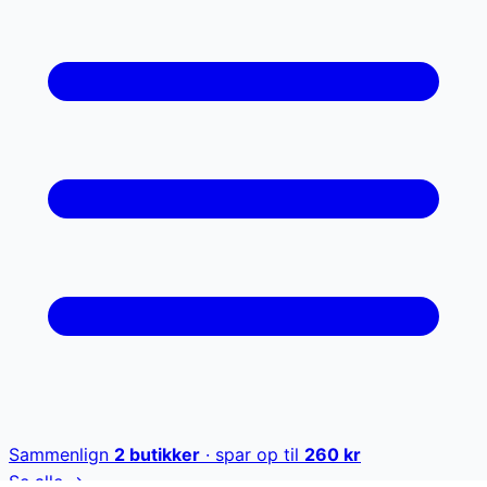
Sammenlign
2
butikker
· spar op til
260
kr
Se alle →