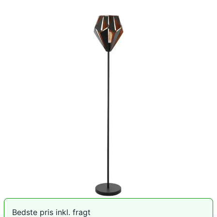
EGLO Carlton 1 gulvlampen kombinerer moderne design
med funktionalitet. Den sorte trådbase og
diamantformede metalskærm med kobberfarvet
inderside skaber en elegant belysning i ethvert rum.
Perfekt til både stue og kontor.
EGLO Carlton 1 Gulvlampe koster lige nu 1.039 kr. En
stigning på 64,7 % i forhold til den laveste registrerede
pris på 631 kr. Vores prishistorik bygger på 100
prisobservationer, hvor prisen har bevæget sig mellem
631 kr (03. juli 2026) og 1.039 kr (19. maj 2026).
Den billigste pris lige nu er
1.039
kr hos
Proshop.dk
.
Sammenlign priser
Bedste pris inkl. fragt