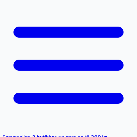
Sammenlign
3
butikker
og spar op til
300
kr