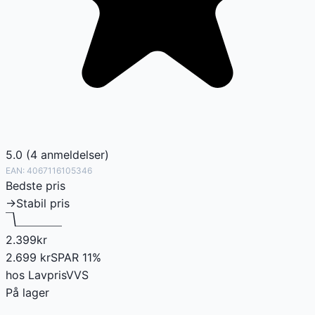
5.0
(
4
anmeldelser
)
EAN:
4067116105346
Bedste pris
→
Stabil pris
2.399
kr
2.699
kr
SPAR
11
%
hos
LavprisVVS
På lager