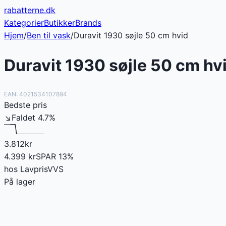
rabatterne
.dk
Kategorier
Butikker
Brands
Hjem
/
Ben til vask
/
Duravit 1930 søjle 50 cm hvid
Duravit 1930 søjle 50 cm hv
EAN:
4021534107894
Bedste pris
↘
Faldet
4.7
%
3.812
kr
4.399
kr
SPAR
13
%
hos
LavprisVVS
På lager