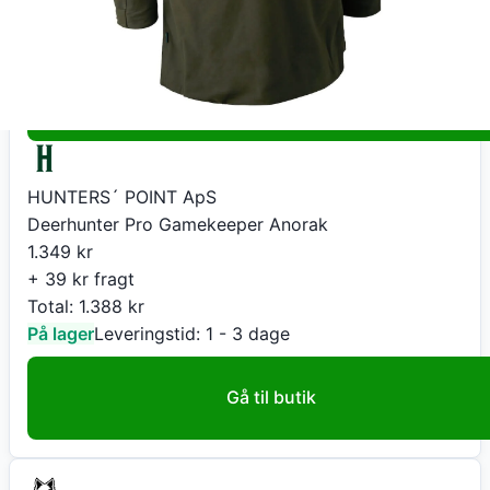
På lager
Leveringstid:
1 - 3 dage
Køb nu
HUNTERS´ POINT ApS
Deerhunter Pro Gamekeeper Anorak
1.349
kr
+ 39 kr fragt
Total:
1.388
kr
På lager
Leveringstid:
1 - 3 dage
Gå til butik