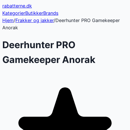
rabatterne
.dk
Kategorier
Butikker
Brands
Hjem
/
Frakker og jakker
/
Deerhunter PRO Gamekeeper
Anorak
Deerhunter PRO
Gamekeeper Anorak