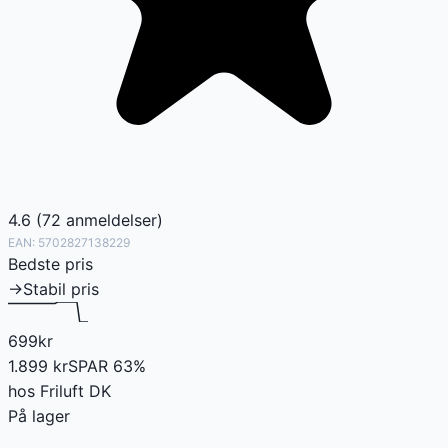
4.6
(
72
anmeldelser
)
EAN:
5702827138229
Bedste pris
→
Stabil pris
699
kr
1.899
kr
SPAR
63
%
hos
Friluft DK
På lager