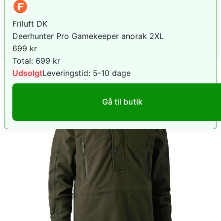
Friluft DK
Deerhunter Pro Gamekeeper anorak 2XL
699
kr
Total:
699
kr
Udsolgt
Leveringstid:
5-10 dage
Gå til butik
HUNTERS´ POINT ApS
Deerhunter Pro Gamekeeper Anorak
1.349
kr
+ 39 kr fragt
Total:
1.388
kr