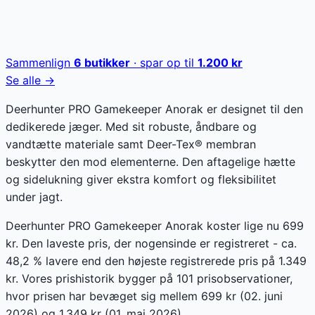
Sammenlign
6
butikker
· spar op til
1.200
kr
Se alle →
Deerhunter PRO Gamekeeper Anorak er designet til den
dedikerede jæger. Med sit robuste, åndbare og
vandtætte materiale samt Deer-Tex® membran
beskytter den mod elementerne. Den aftagelige hætte
og sidelukning giver ekstra komfort og fleksibilitet
under jagt.
Deerhunter PRO Gamekeeper Anorak koster lige nu 699
kr. Den laveste pris, der nogensinde er registreret - ca.
48,2 % lavere end den højeste registrerede pris på 1.349
kr. Vores prishistorik bygger på 101 prisobservationer,
hvor prisen har bevæget sig mellem 699 kr (02. juni
2026) og 1.349 kr (01. maj 2026).