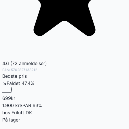
4.6
(
72
anmeldelser
)
EAN:
5702827138212
Bedste pris
↘
Faldet
47.4
%
699
kr
1.900
kr
SPAR
63
%
hos
Friluft DK
På lager