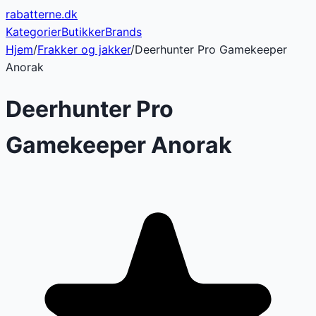
rabatterne
.dk
Kategorier
Butikker
Brands
Hjem
/
Frakker og jakker
/
Deerhunter Pro Gamekeeper
Anorak
Deerhunter Pro
Gamekeeper Anorak