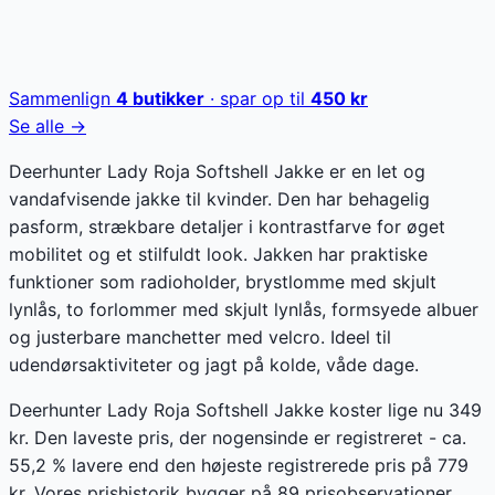
Sammenlign
4
butikker
· spar op til
450
kr
Se alle →
Deerhunter Lady Roja Softshell Jakke er en let og
vandafvisende jakke til kvinder. Den har behagelig
pasform, strækbare detaljer i kontrastfarve for øget
mobilitet og et stilfuldt look. Jakken har praktiske
funktioner som radioholder, brystlomme med skjult
lynlås, to forlommer med skjult lynlås, formsyede albuer
og justerbare manchetter med velcro. Ideel til
udendørsaktiviteter og jagt på kolde, våde dage.
Deerhunter Lady Roja Softshell Jakke koster lige nu 349
kr. Den laveste pris, der nogensinde er registreret - ca.
55,2 % lavere end den højeste registrerede pris på 779
kr. Vores prishistorik bygger på 89 prisobservationer,