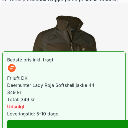
hvor prisen har bevæget sig mellem 349 kr (06. juli
2026) og 779 kr (06. juni 2026).
Den billigste pris lige nu er
349
kr hos
Friluft DK
.
Sammenlign priser
Bedste pris inkl. fragt
Friluft DK
Deerhunter Lady Roja Softshell jakke 44
349
kr
Total:
349
kr
Udsolgt
Leveringstid:
5-10 dage