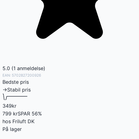
5.0
(
1
anmeldelse
)
EAN:
5702827200926
Bedste pris
→
Stabil pris
349
kr
799
kr
SPAR
56
%
hos
Friluft DK
På lager