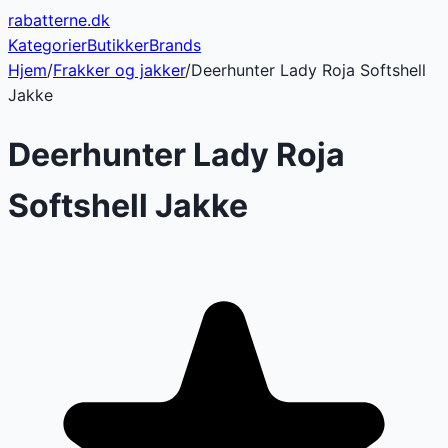
rabatterne
.dk
Kategorier
Butikker
Brands
Hjem
/
Frakker og jakker
/
Deerhunter Lady Roja Softshell
Jakke
Deerhunter Lady Roja
Softshell Jakke