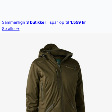
Sammenlign
3
butikker
· spar op til
1.559
kr
Se alle →
Deerhunter Lady Excape vinterjakke er en let, isoleret
jakke designet til jagt og udendørsaktiviteter. Jakken er
en del af den innovative lag-på-lag Excape-
helårskollektion og fås både i ensfarvet og Realtree
EXCAPE™-camouflagemønster. Den har en justerbar
hætte og et avanceret camouflagemønster, hvilket gør
den velegnet til forskellige jagtsituationer og
vejrforhold.
Deerhunter Lady Excape vinterjakke koster lige nu 1.040
kr. Den laveste pris, der nogensinde er registreret - ca.
19,9 % lavere end den højeste registrerede pris på 1.299
kr. Vores prishistorik bygger på 92 prisobservationer,