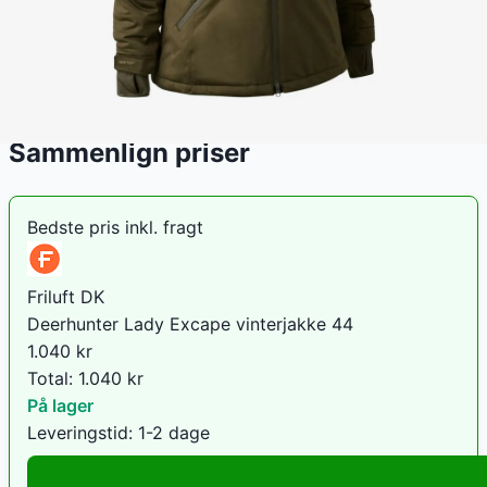
hvor prisen har bevæget sig mellem 1.040 kr (06. juli
2026) og 1.299 kr (03. juni 2026).
Den billigste pris lige nu er
1.040
kr hos
Friluft DK
.
Sammenlign priser
Bedste pris inkl. fragt
Friluft DK
Deerhunter Lady Excape vinterjakke 44
1.040
kr
Total:
1.040
kr
På lager
Leveringstid:
1-2 dage