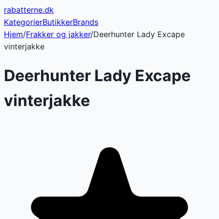
rabatterne
.dk
Kategorier
Butikker
Brands
Hjem
/
Frakker og jakker
/
Deerhunter Lady Excape
vinterjakke
Deerhunter Lady Excape
vinterjakke