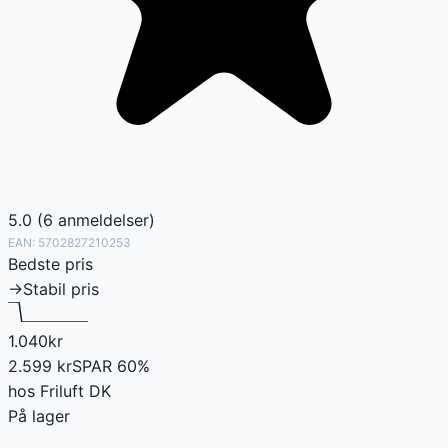
5.0
(
6
anmeldelser
)
EAN:
5702827210253
Bedste pris
→
Stabil pris
1.040
kr
2.599
kr
SPAR
60
%
hos
Friluft DK
På lager