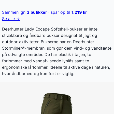
Sammenlign
3
butikker
· spar op til
1.219
kr
Se alle →
Deerhunter Lady Excape Softshell-bukser er lette,
strækbare og åndbare bukser designet til jagt og
outdoor-aktiviteter. Bukserne har en Deerhunter
Stormliner®-membran, som gør dem vind- og vandtætte
på udvalgte områder. De har elastik i taljen, to
forlommer med vandafvisende lynlås samt to
ergonomiske lårlommer. Ideelle til aktive dage i naturen,
hvor åndbarhed og komfort er vigtig.
Deerhunter Lady Excape Softshell-bukser koster lige nu
480 kr. En stigning på 0,2 % i forhold til den laveste
registrerede pris på 479 kr. Vores prishistorik bygger på
89 prisobservationer, hvor prisen har bevæget sig
mellem 479 kr (17. juni 2026) og 879 kr (09. maj 2026).