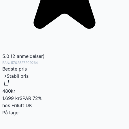
5.0
(
2
anmeldelser
)
EAN:
5702827209264
Bedste pris
→
Stabil pris
480
kr
1.699
kr
SPAR
72
%
hos
Friluft DK
På lager