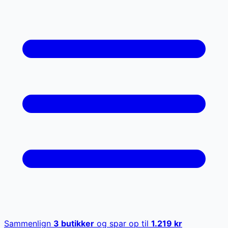
Sammenlign
3
butikker
og spar op til
1.219
kr