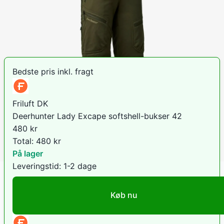
Den billigste pris lige nu er
480
kr hos
Friluft DK
.
Sammenlign priser
Bedste pris inkl. fragt
Friluft DK
Deerhunter Lady Excape softshell-bukser 42
480
kr
Total:
480
kr
På lager
Leveringstid:
1-2 dage
Køb nu