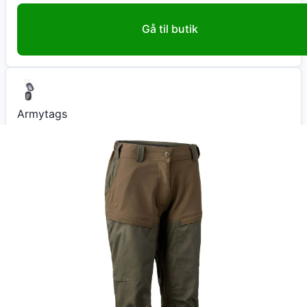
Gå til butik
Armytags
Deerhunter Lady Ann bukser Deep Green 38
799
kr
+ fri fragt
Total:
799
kr
På lager
Leveringstid:
5-20 hverdage
Køb nu