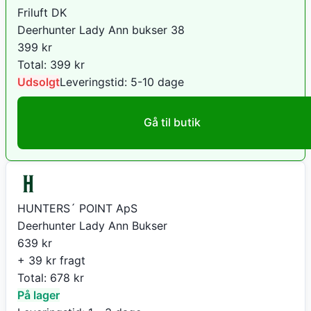
Friluft DK
Deerhunter Lady Ann bukser 38
399
kr
Total:
399
kr
Udsolgt
Leveringstid:
5-10 dage
Gå til butik
HUNTERS´ POINT ApS
Deerhunter Lady Ann Bukser
639
kr
+ 39 kr fragt
Total:
678
kr
På lager