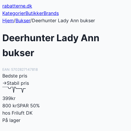
rabatterne
.dk
Kategorier
Butikker
Brands
Hjem
/
Bukser
/
Deerhunter Lady Ann bukser
Deerhunter Lady Ann
bukser
EAN:
5702827147818
Bedste pris
→
Stabil pris
399
kr
800
kr
SPAR
50
%
hos
Friluft DK
På lager