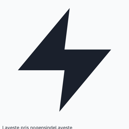
Laveste pris nogensinde
Laveste