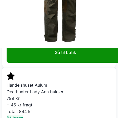
Armytags
Deerhunter Lady Ann bukser Deep Green 38
799
kr
+ fri fragt
Total:
799
kr
På lager
Leveringstid:
5-20 hverdage
Gå til butik
Handelshuset Aulum
Deerhunter Lady Ann bukser
799
kr
+ 45 kr fragt
Total:
844
kr
På lager