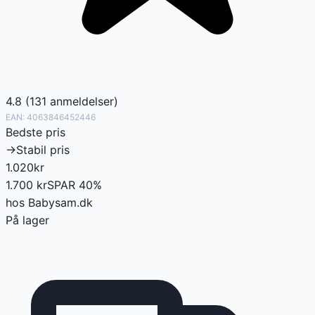
4.8
(
131
anmeldelser
)
EAN:
4063846452446
Bedste pris
→
Stabil pris
1.020
kr
1.700
kr
SPAR
40
%
hos
Babysam.dk
På lager