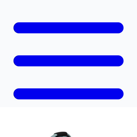
Sammenlign
2
butikker
· spar op til
680
kr