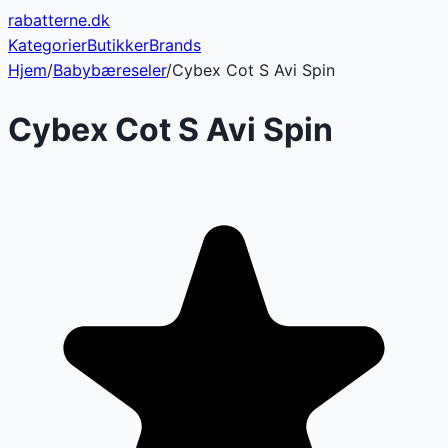
rabatterne
.dk
Kategorier
Butikker
Brands
Hjem
/
Babybæreseler
/
Cybex Cot S Avi Spin
Cybex Cot S Avi Spin