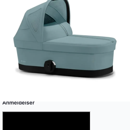
Se alle →
Cybex Cot S Avi Spin liften gør det muligt at bruge din
Avi Spin vogn allerede fra nyfødt. Den monteres let med
adaptere og sikrer god ventilation for en behagelig tur.
Cybex Cot S Avi Spin koster lige nu 1.020 kr. Den
laveste pris, der nogensinde er registreret - ca. 40,0 %
lavere end den højeste registrerede pris på 1.699 kr.
Vores prishistorik bygger på 101 prisobservationer, hvor
prisen har bevæget sig mellem 1.020 kr (10. maj 2026)
og 1.699 kr (21. juni 2026).
Den billigste pris lige nu er
1.020
kr hos
Babysam.dk
.
Anmeldelser