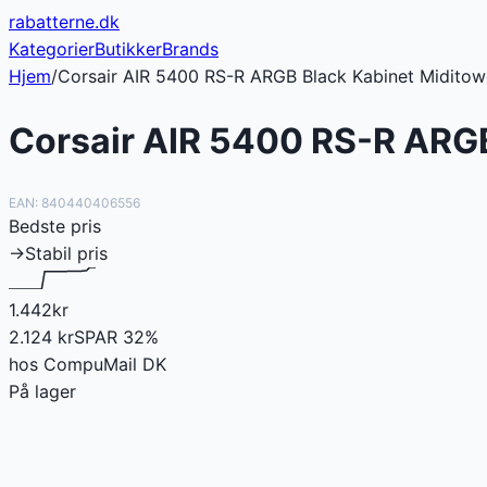
rabatterne
.dk
Kategorier
Butikker
Brands
Hjem
/
Corsair AIR 5400 RS-R ARGB Black Kabinet Miditow
Corsair AIR 5400 RS-R ARGB
EAN:
840440406556
Bedste pris
→
Stabil pris
1.442
kr
2.124
kr
SPAR
32
%
hos
CompuMail DK
På lager