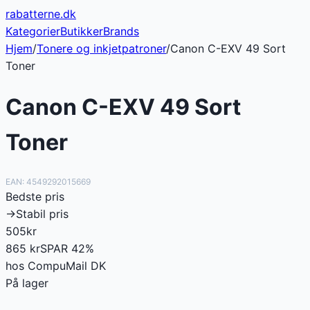
rabatterne
.dk
Kategorier
Butikker
Brands
Hjem
/
Tonere og inkjetpatroner
/
Canon C-EXV 49 Sort
Toner
Canon C-EXV 49 Sort
Toner
EAN:
4549292015669
Bedste pris
→
Stabil pris
505
kr
865
kr
SPAR
42
%
hos
CompuMail DK
På lager