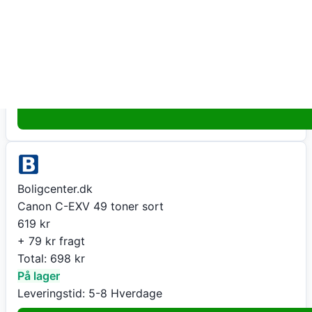
599
kr
+ fri fragt
Total:
599
kr
På lager
Leveringstid:
1-2 dage
Gå til butik
Boligcenter.dk
Canon C-EXV 49 toner sort
619
kr
+ 79 kr fragt
Total:
698
kr
På lager
Leveringstid:
5-8 Hverdage