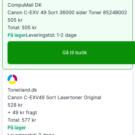
CompuMail DK
Canon C-EXV 49 Sort 36000 sider Toner 8524B002
505
kr
Total:
505
kr
På lager
Leveringstid:
1-2 dage
Gå til butik
Tonerland.dk
Canon C-EXV49 Sort Lasertoner Original
528
kr
+ 49 kr fragt
Total:
577
kr
På lager
Leveringstid:
2 dage