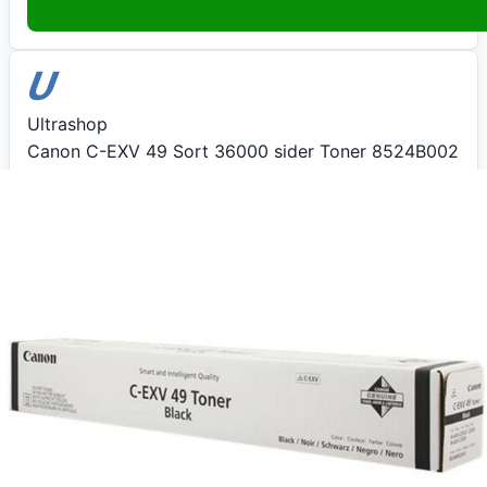
Ultrashop
Canon C-EXV 49 Sort 36000 sider Toner 8524B002
599
kr
+ fri fragt
Total:
599
kr
På lager
Leveringstid:
1-2 dage
Køb nu
Ultrashop
Canon C-EXV 49 Sort 36000 sider Toner 8524B002