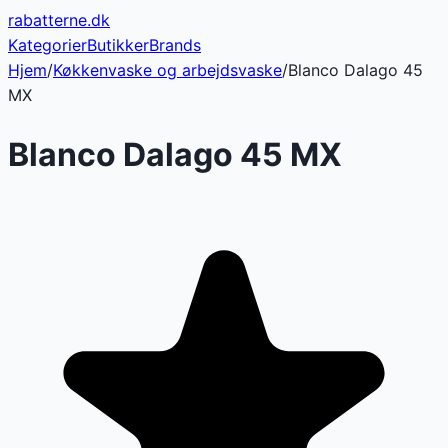
rabatterne
.dk
Kategorier
Butikker
Brands
Hjem
/
Køkkenvaske og arbejdsvaske
/
Blanco Dalago 45
MX
Blanco Dalago 45 MX