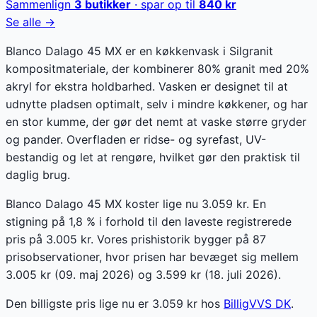
Sammenlign
3
butikker
· spar op til
840
kr
Se alle →
Blanco Dalago 45 MX er en køkkenvask i Silgranit
kompositmateriale, der kombinerer 80% granit med 20%
akryl for ekstra holdbarhed. Vasken er designet til at
udnytte pladsen optimalt, selv i mindre køkkener, og har
en stor kumme, der gør det nemt at vaske større gryder
og pander. Overfladen er ridse- og syrefast, UV-
bestandig og let at rengøre, hvilket gør den praktisk til
daglig brug.
Blanco Dalago 45 MX koster lige nu 3.059 kr. En
stigning på 1,8 % i forhold til den laveste registrerede
pris på 3.005 kr. Vores prishistorik bygger på 87
prisobservationer, hvor prisen har bevæget sig mellem
3.005 kr (09. maj 2026) og 3.599 kr (18. juli 2026).
Den billigste pris lige nu er
3.059
kr hos
BilligVVS DK
.