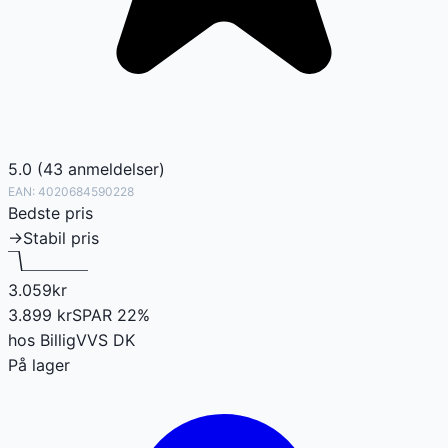
5.0
(
43
anmeldelser
)
EAN:
4020684590228
Bedste pris
→
Stabil pris
3.059
kr
3.899
kr
SPAR
22
%
hos
BilligVVS DK
På lager