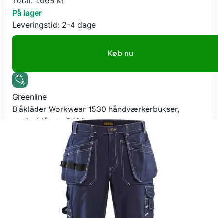
Total:
1.069
kr
På lager
Leveringstid:
2-4 dage
Køb nu
Greenline
Blåkläder Workwear 1530 håndværkerbukser,
marineblå, str. D100
999
kr
+ 70 kr fragt
Total:
1.069
kr
På lager
Leveringstid:
2-4 dage
Gå til butik