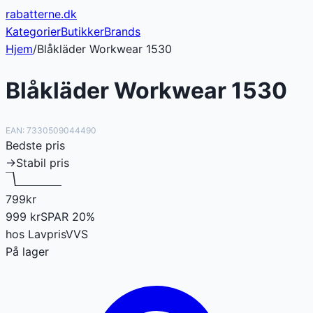
rabatterne
.dk
Kategorier
Butikker
Brands
Hjem
/
Blåkläder Workwear 1530
Blåkläder Workwear 1530
EAN:
7330509044490
Bedste pris
→
Stabil pris
799
kr
999
kr
SPAR
20
%
hos
LavprisVVS
På lager