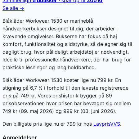
Sammenlign
5
butikker
· spar op til
200
kr
Se alle →
Blåkläder Workwear 1530 er marineblå
håndværkerbukser designet til dig, der arbejder i
krævende omgivelser. Bukserne har fokus på høj
komfort, funktionalitet og slidstyrke, så de egner sig til
dagligt brug, hvor pålideligt arbejdstøj er nødvendigt.
Ideelle til professionelle håndværkere, der har brug for
praktiske løsninger og lang holdbarhed.
Blåkläder Workwear 1530 koster lige nu 799 kr. En
stigning på 6,7 % i forhold til den laveste registrerede
pris på 749 kr. Vores prishistorik bygger på 89
prisobservationer, hvor prisen har bevæget sig mellem
749 kr (09. maj 2026) og 999 kr (03. juni 2026).
Den billigste pris lige nu er
799
kr hos
LavprisVVS
.
Anmeldelser