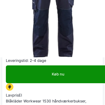
LavprisEl
Blåkläder Workwear 1530 håndværkerbukser,
marineblå, str. D100
999
kr
+ 70 kr fragt
Total:
1.069
kr
På lager
Leveringstid:
2-4 dage
Køb nu
LavprisEl
Blåkläder Workwear 1530 håndværkerbukser,