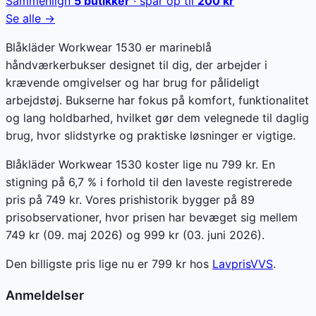
Sammenlign
5
butikker
· spar op til
200
kr
Se alle →
Blåkläder Workwear 1530 er marineblå
håndværkerbukser designet til dig, der arbejder i
krævende omgivelser og har brug for pålideligt
arbejdstøj. Bukserne har fokus på komfort, funktionalitet
og lang holdbarhed, hvilket gør dem velegnede til daglig
brug, hvor slidstyrke og praktiske løsninger er vigtige.
Blåkläder Workwear 1530 koster lige nu 799 kr. En
stigning på 6,7 % i forhold til den laveste registrerede
pris på 749 kr. Vores prishistorik bygger på 89
prisobservationer, hvor prisen har bevæget sig mellem
749 kr (09. maj 2026) og 999 kr (03. juni 2026).
Den billigste pris lige nu er
799
kr hos
LavprisVVS
.
Anmeldelser