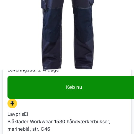
LavprisEl
Blåkläder Workwear 1530 håndværkerbukser,
marineblå, str. C46
999
kr
+ 70 kr fragt
Total:
1.069
kr
På lager
Leveringstid:
2-4 dage
Køb nu
LavprisEl
Blåkläder Workwear 1530 håndværkerbukser,
marineblå, str. C46