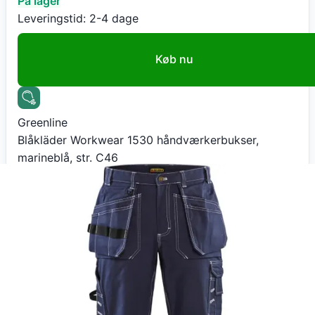
På lager
Leveringstid:
2-4 dage
Køb nu
Greenline
Blåkläder Workwear 1530 håndværkerbukser,
marineblå, str. C46
999
kr
+ 70 kr fragt
Total:
1.069
kr
På lager
Leveringstid:
2-4 dage
Gå til butik