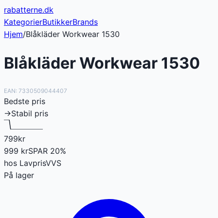
rabatterne
.dk
Kategorier
Butikker
Brands
Hjem
/
Blåkläder Workwear 1530
Blåkläder Workwear 1530
EAN:
7330509044407
Bedste pris
→
Stabil pris
799
kr
999
kr
SPAR
20
%
hos
LavprisVVS
På lager