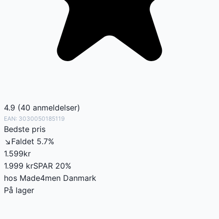
4.9
(
40
anmeldelser
)
EAN:
3030050185119
Bedste pris
↘
Faldet
5.7
%
1.599
kr
1.999
kr
SPAR
20
%
hos
Made4men Danmark
På lager