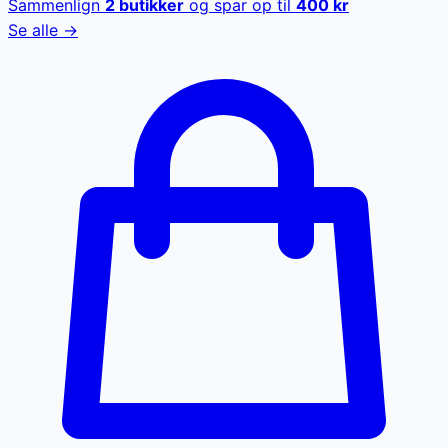
Sammenlign
2
butikker
og spar op til
400
kr
Se alle →