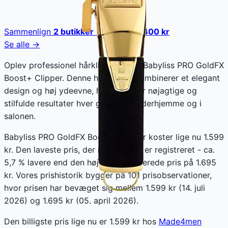
Sammenlign
2
butikker
· spar op til
400
kr
Se alle →
Oplev professionel hårklipning med Babyliss PRO GoldFX
Boost+ Clipper. Denne hårklipper kombinerer et elegant
design og høj ydeevne, hvilket sikrer nøjagtige og
stilfulde resultater hver gang, både derhjemme og i
salonen.
Babyliss PRO GoldFX Boost+ Clipper koster lige nu 1.599
kr. Den laveste pris, der nogensinde er registreret - ca.
5,7 % lavere end den højeste registrerede pris på 1.695
kr. Vores prishistorik bygger på 101 prisobservationer,
hvor prisen har bevæget sig mellem 1.599 kr (14. juli
2026) og 1.695 kr (05. april 2026).
Den billigste pris lige nu er
1.599
kr hos
Made4men