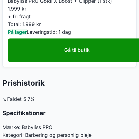
Babyliss PRO GoldFX Boost + Clipper (1 stk)
1.999
kr
+ fri fragt
Total:
1.999
kr
På lager
Leveringstid:
1 dag
Gå til butik
Prishistorik
↘
Faldet
5.7
%
Specifikationer
Mærke:
Babyliss PRO
Kategori:
Barbering og personlig pleje