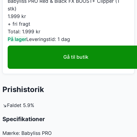
Babyliss PRO Red & Black FX BOOST+ Clipper (1
stk)
1.999
kr
+ fri fragt
Total:
1.999
kr
På lager
Leveringstid:
1 dag
Gå til butik
Prishistorik
↘
Faldet
5.9
%
Specifikationer
Mærke:
Babyliss PRO