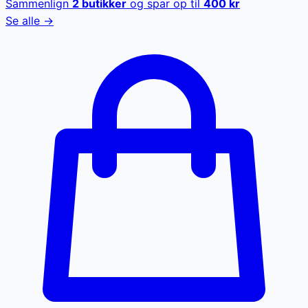
Sammenlign
2
butikker
og spar op til
400
kr
Se alle →