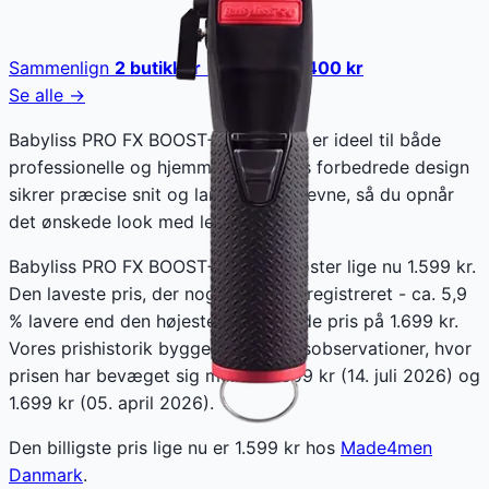
Sammenlign
2
butikker
· spar op til
400
kr
Se alle →
Babyliss PRO FX BOOST+ hårklipper er ideel til både
professionelle og hjemmebrug. Dens forbedrede design
sikrer præcise snit og langvarig ydeevne, så du opnår
det ønskede look med lethed.
Babyliss PRO FX BOOST+ Clipper koster lige nu 1.599 kr.
Den laveste pris, der nogensinde er registreret - ca. 5,9
% lavere end den højeste registrerede pris på 1.699 kr.
Vores prishistorik bygger på 101 prisobservationer, hvor
prisen har bevæget sig mellem 1.599 kr (14. juli 2026) og
1.699 kr (05. april 2026).
Den billigste pris lige nu er
1.599
kr hos
Made4men
Danmark
.