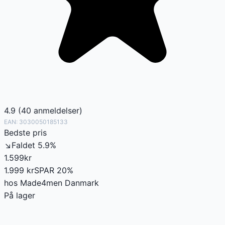
4.9
(
40
anmeldelser
)
EAN:
3030050185133
Bedste pris
↘
Faldet
5.9
%
1.599
kr
1.999
kr
SPAR
20
%
hos
Made4men Danmark
På lager