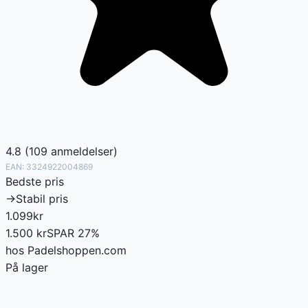
4.8
(
109
anmeldelser
)
EAN:
3324922004869
Bedste pris
→
Stabil pris
1.099
kr
1.500
kr
SPAR
27
%
hos
Padelshoppen.com
På lager