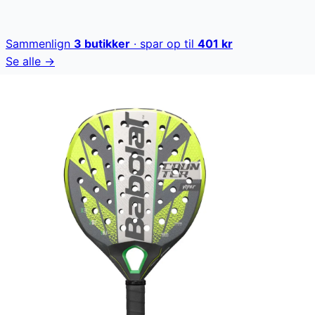
Sammenlign
3
butikker
· spar op til
401
kr
Se alle →
Babolat Counter Viper 2023 padelbat er designet til den
defensive spiller, der søger præcis kontrol og alsidighed.
Med et iøjnefaldende design og avancerede materialer,
leverer dette bat optimal slagkraft uden at gå på
kompromis med præcision. Perfekt til spillere, der
ønsker at dominere på banen med stabilitet og finesse.
Babolat Counter Viper 2023 koster lige nu 1.099 kr. Den
laveste pris, der nogensinde er registreret. Vores
prishistorik bygger på 101 prisobservationer, hvor prisen
har bevæget sig mellem 1.099 kr (01. marts 2026) og
1.099 kr (01. marts 2026).
Den billigste pris lige nu er
1.099
kr hos