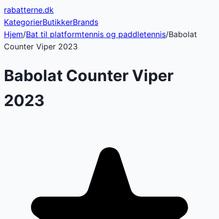
rabatterne
.dk
Kategorier
Butikker
Brands
Hjem
/
Bat til platformtennis og paddletennis
/
Babolat
Counter Viper 2023
Babolat Counter Viper
2023