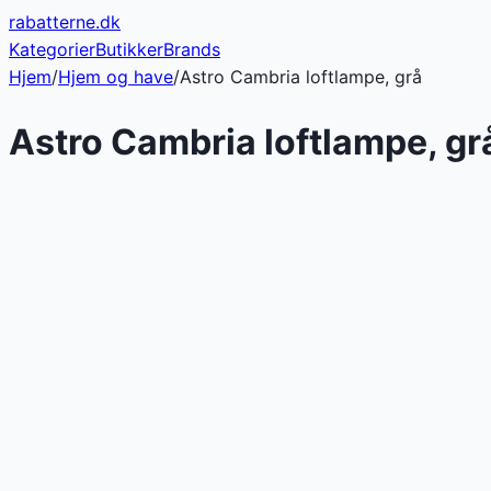
rabatterne
.dk
Kategorier
Butikker
Brands
Hjem
/
Hjem og have
/
Astro Cambria loftlampe, grå
Astro Cambria loftlampe, gr