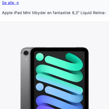
Se alle →
Apple iPad Mini tilbyder en fantastisk 8,3" Liquid Retina-
skærm, perfekt til både arbejde og underholdning.
Udstyret med den hurtige A17 Pro-chip og hele 256GB
lagerplads, giver den en jævn og hurtig brugeroplevelse.
Med kameraer på 12 MP og stereo højttalere er den
ideel til foto og video. En kompakt følgesvend til daglig
brug, der understøtter Apple Pencil for kreativitet på
farten.
Apple iPad Mini koster lige nu 6.999 kr. Den laveste pris,
der nogensinde er registreret. Vores prishistorik bygger
på 101 prisobservationer, hvor prisen har bevæget sig
mellem 6.999 kr (07. april 2026) og 6.999 kr (07. april
2026).
Den billigste pris lige nu er
6.999
kr hos
Dustin DK
.