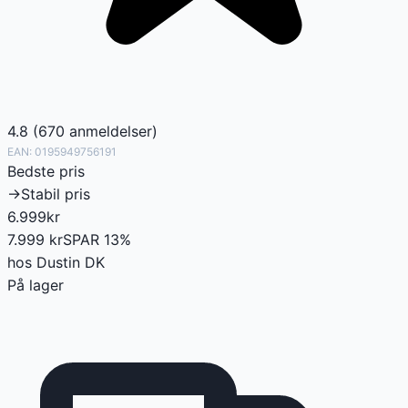
4.8
(
670
anmeldelser
)
EAN:
0195949756191
Bedste pris
→
Stabil pris
6.999
kr
7.999
kr
SPAR
13
%
hos
Dustin DK
På lager