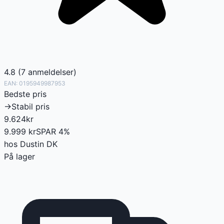
4.8
(
7
anmeldelser
)
EAN:
0195949987953
Bedste pris
→
Stabil pris
9.624
kr
9.999
kr
SPAR
4
%
hos
Dustin DK
På lager