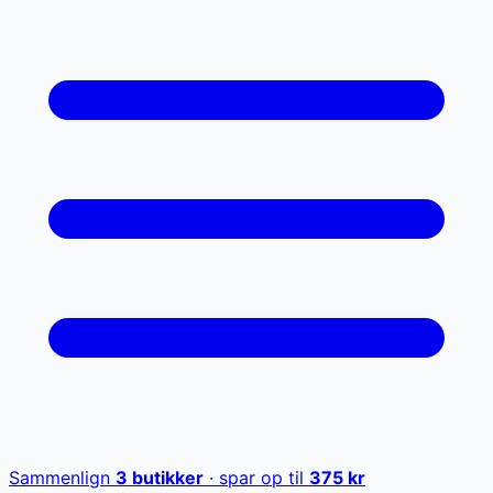
Sammenlign
3
butikker
· spar op til
375
kr