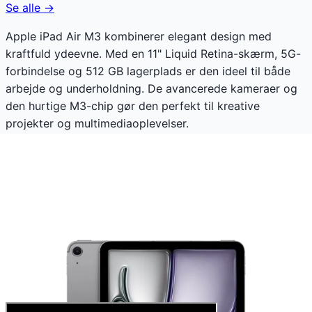
Se alle →
Apple iPad Air M3 kombinerer elegant design med
kraftfuld ydeevne. Med en 11" Liquid Retina-skærm, 5G-
forbindelse og 512 GB lagerplads er den ideel til både
arbejde og underholdning. De avancerede kameraer og
den hurtige M3-chip gør den perfekt til kreative
projekter og multimediaoplevelser.
Apple iPad Air M3 koster lige nu 9.624 kr. Den laveste
pris, der nogensinde er registreret. Vores prishistorik
bygger på 101 prisobservationer, hvor prisen har
bevæget sig mellem 9.624 kr (01. marts 2026) og 9.624
kr (01. marts 2026).
Den billigste pris lige nu er
9.624
kr hos
Dustin DK
.
Anmeldelser