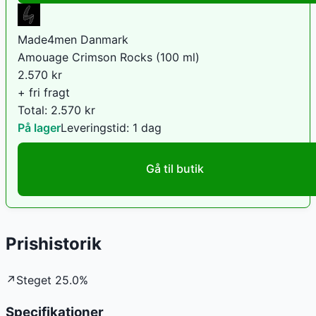
Made4men Danmark
Amouage Crimson Rocks (100 ml)
2.570
kr
+ fri fragt
Total:
2.570
kr
På lager
Leveringstid:
1 dag
Gå til butik
Prishistorik
↗
Steget
25.0
%
Specifikationer