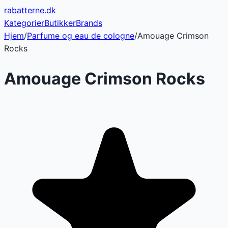
rabatterne
.dk
Kategorier
Butikker
Brands
Hjem
/
Parfume og eau de cologne
/
Amouage Crimson
Rocks
Amouage Crimson Rocks