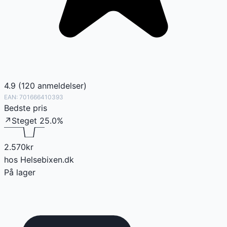
4.9
(
120
anmeldelser
)
EAN:
701666410393
Bedste pris
↗
Steget
25.0
%
2.570
kr
hos
Helsebixen.dk
På lager