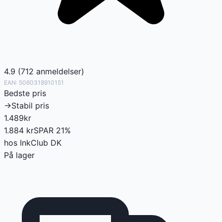
4.9
(
712
anmeldelser
)
EAN:
5060318910151
Bedste pris
→
Stabil pris
1.489
kr
1.884
kr
SPAR
21
%
hos
InkClub DK
På lager