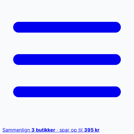
Sammenlign
3
butikker
· spar op til
395
kr