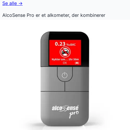
Se alle →
AlcoSense Pro er et alkometer, der kombinerer
professionel nøjagtighed med et avanceret
prøveudtagningssystem og temperaturkompensation.
Enheden eliminerer fejlaflæsninger med for lavt resultat
og har en timer, der beregner, hvornår du er ædru og
kan teste igen. Blow Coach-funktionen gør det nemt at
udføre en korrekt måling, hvilket sikrer brugervenlighed
på et højt niveau.
AlcoSense Pro koster lige nu 1.489 kr. Den laveste pris,
der nogensinde er registreret. Vores prishistorik bygger
på 32 prisobservationer, hvor prisen har bevæget sig
mellem 1.489 kr (09. maj 2026) og 1.489 kr (09. maj
2026).
Den billigste pris lige nu er
1.489
kr hos
InkClub DK
.