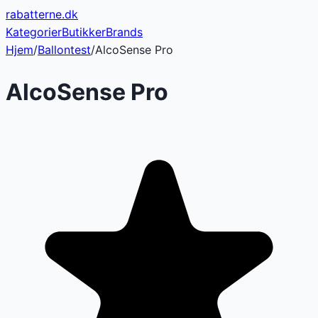
rabatterne
.dk
Kategorier
Butikker
Brands
Hjem
/
Ballontest
/
AlcoSense Pro
AlcoSense Pro