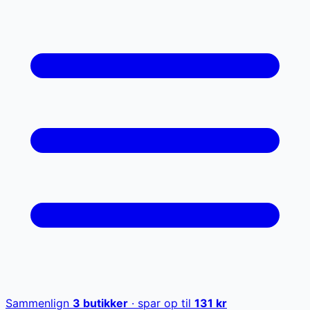
Sammenlign
3
butikker
· spar op til
131
kr