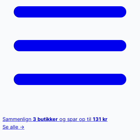
Sammenlign
3
butikker
og spar op til
131
kr
Se alle →