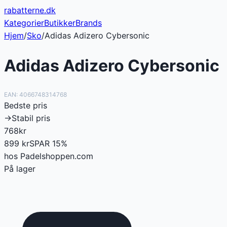
rabatterne
.dk
Kategorier
Butikker
Brands
Hjem
/
Sko
/
Adidas Adizero Cybersonic
Adidas Adizero Cybersonic
EAN:
4066748314768
Bedste pris
→
Stabil pris
768
kr
899
kr
SPAR
15
%
hos
Padelshoppen.com
På lager