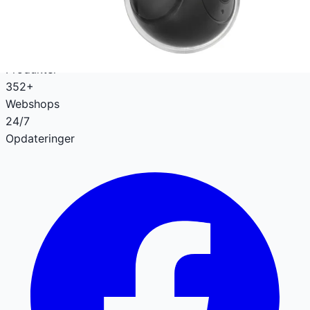
gaming udstyr og meget mere. Spar penge og tid med
vores omfattende prissammenligning.
89.6k+
Produkter
352+
Webshops
24/7
Opdateringer