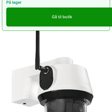
På lager
Gå til butik
Prishistorik
→
Stabil pris
Specifikationer
Mærke:
Abus
Kategori:
Tænger
Rabatterne
Danmarks bedste prisportal. Vi hjælper dig med at finde
de bedste rabatter og tilbud på elektronik, droner,