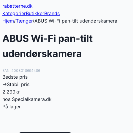
rabatterne
.dk
Kategorier
Butikker
Brands
Hjem
/
Tænger
/
ABUS Wi-Fi pan-tilt udendørskamera
ABUS Wi-Fi pan-tilt
udendørskamera
EAN:
4003318694486
Bedste pris
→
Stabil pris
2.299
kr
hos
Specialkamera.dk
På lager