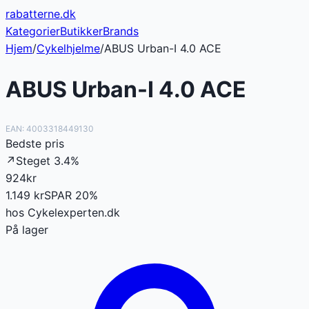
rabatterne
.dk
Kategorier
Butikker
Brands
Hjem
/
Cykelhjelme
/
ABUS Urban-I 4.0 ACE
ABUS Urban-I 4.0 ACE
EAN:
4003318449130
Bedste pris
↗
Steget
3.4
%
924
kr
1.149
kr
SPAR
20
%
hos
Cykelexperten.dk
På lager