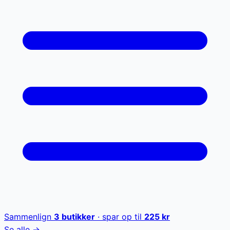
Sammenlign
3
butikker
· spar op til
225
kr
Se alle →