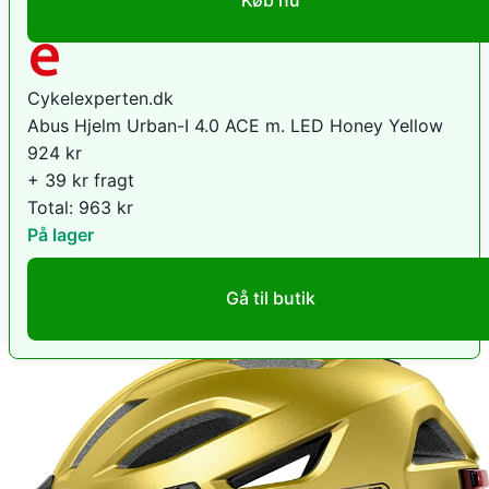
Køb nu
Cykelexperten.dk
Abus Hjelm Urban-I 4.0 ACE m. LED Honey Yellow
924
kr
+ 39 kr fragt
Total:
963
kr
På lager
Gå til butik
eCykelhjelm DK
Abus Urban-I 4.0 ACE honey yellow cykelhjelm
Large