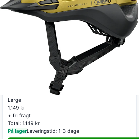
1.149
kr
+ fri fragt
Total:
1.149
kr
På lager
Leveringstid:
1-3 dage
Køb nu
eCykelhjelm DK
Abus Urban-I 4.0 ACE honey yellow cykelhjelm
Large
1.149
kr
+ fri fragt
Total:
1.149
kr
På lager
Leveringstid:
1-3 dage