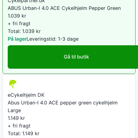
Cykelpartner.dk
ABUS Urban-I 4.0 ACE Cykelhjelm Pepper Green
1.039
kr
+ fri fragt
Total:
1.039
kr
På lager
Leveringstid:
1-3 dage
Gå til butik
eCykelhjelm DK
Abus Urban-I 4.0 ACE pepper green cykelhjelm
Large
1.149
kr
+ fri fragt
Total:
1.149
kr