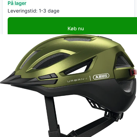
På lager
Leveringstid:
1-3 dage
Køb nu
eCykelhjelm DK
Abus Urban-I 4.0 ACE pepper green cykelhjelm
Large
1.149
kr
+ fri fragt
Total:
1.149
kr
På lager
Leveringstid:
1-3 dage
Gå til butik