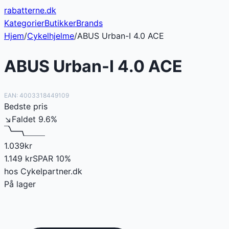
rabatterne
.dk
Kategorier
Butikker
Brands
Hjem
/
Cykelhjelme
/
ABUS Urban-I 4.0 ACE
ABUS Urban-I 4.0 ACE
EAN:
4003318449109
Bedste pris
↘
Faldet
9.6
%
1.039
kr
1.149
kr
SPAR
10
%
hos
Cykelpartner.dk
På lager