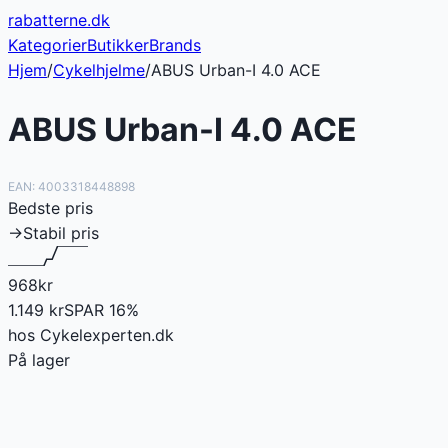
rabatterne
.dk
Kategorier
Butikker
Brands
Hjem
/
Cykelhjelme
/
ABUS Urban-I 4.0 ACE
ABUS Urban-I 4.0 ACE
EAN:
4003318448898
Bedste pris
→
Stabil pris
968
kr
1.149
kr
SPAR
16
%
hos
Cykelexperten.dk
På lager