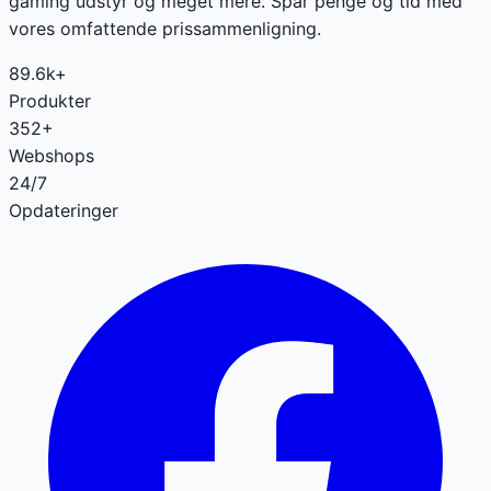
gaming udstyr og meget mere. Spar penge og tid med
vores omfattende prissammenligning.
89.6k+
Produkter
352+
Webshops
24/7
Opdateringer