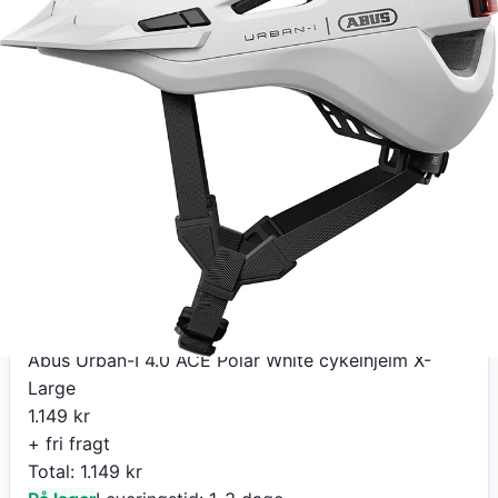
Abus Urban-I 4.0 ACE Polar White cykelhjelm X-
Large
1.149
kr
+ fri fragt
Total:
1.149
kr
På lager
Leveringstid:
1-3 dage
Køb nu
eCykelhjelm DK
Abus Urban-I 4.0 ACE Polar White cykelhjelm X-
Large
1.149
kr
+ fri fragt
Total:
1.149
kr