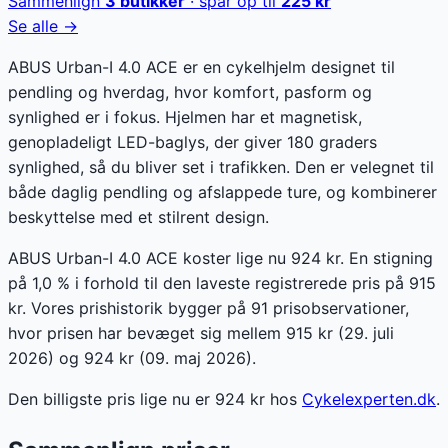
Sammenlign
3
butikker
· spar op til
225
kr
Se alle →
ABUS Urban-I 4.0 ACE er en cykelhjelm designet til
pendling og hverdag, hvor komfort, pasform og
synlighed er i fokus. Hjelmen har et magnetisk,
genopladeligt LED-baglys, der giver 180 graders
synlighed, så du bliver set i trafikken. Den er velegnet til
både daglig pendling og afslappede ture, og kombinerer
beskyttelse med et stilrent design.
ABUS Urban-I 4.0 ACE koster lige nu 924 kr. En stigning
på 1,0 % i forhold til den laveste registrerede pris på 915
kr. Vores prishistorik bygger på 91 prisobservationer,
hvor prisen har bevæget sig mellem 915 kr (29. juli
2026) og 924 kr (09. maj 2026).
Den billigste pris lige nu er
924
kr hos
Cykelexperten.dk
.