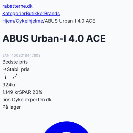
rabatterne
.dk
Kategorier
Butikker
Brands
Hjem
/
Cykelhjelme
/
ABUS Urban-I 4.0 ACE
ABUS Urban-I 4.0 ACE
EAN:
4003318447808
Bedste pris
→
Stabil pris
924
kr
1.149
kr
SPAR
20
%
hos
Cykelexperten.dk
På lager