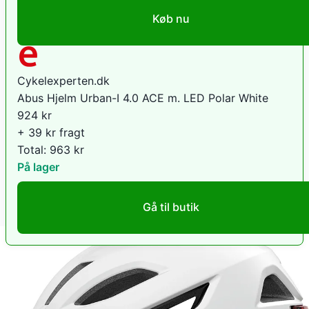
Køb nu
Cykelexperten.dk
Abus Hjelm Urban-I 4.0 ACE m. LED Polar White
924
kr
+ 39 kr fragt
Total:
963
kr
På lager
Gå til butik
eCykelhjelm DK