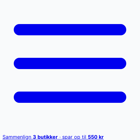
Sammenlign
3
butikker
· spar op til
550
kr