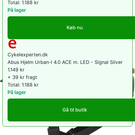
Total:
1.188
kr
På lager
Køb nu
Cykelexperten.dk
Abus Hjelm Urban-I 4.0 ACE m. LED - Signal Silver
1.149
kr
+ 39 kr fragt
Total:
1.188
kr
På lager
Gå til butik