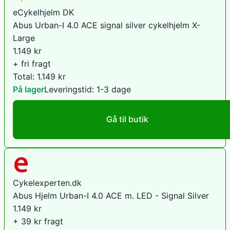
eCykelhjelm DK
Abus Urban-I 4.0 ACE signal silver cykelhjelm X-
Large
1.149
kr
+ fri fragt
Total:
1.149
kr
På lager
Leveringstid:
1-3 dage
Gå til butik
Cykelexperten.dk
Abus Hjelm Urban-I 4.0 ACE m. LED - Signal Silver
1.149
kr
+ 39 kr fragt