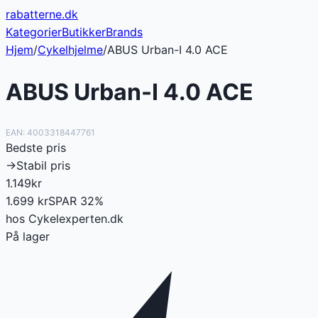
rabatterne
.dk
Kategorier
Butikker
Brands
Hjem
/
Cykelhjelme
/
ABUS Urban-I 4.0 ACE
ABUS Urban-I 4.0 ACE
EAN:
4003318447761
Bedste pris
→
Stabil pris
1.149
kr
1.699
kr
SPAR
32
%
hos
Cykelexperten.dk
På lager