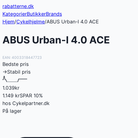
rabatterne
.dk
Kategorier
Butikker
Brands
Hjem
/
Cykelhjelme
/
ABUS Urban-I 4.0 ACE
ABUS Urban-I 4.0 ACE
EAN:
4003318447723
Bedste pris
→
Stabil pris
1.039
kr
1.149
kr
SPAR
10
%
hos
Cykelpartner.dk
På lager