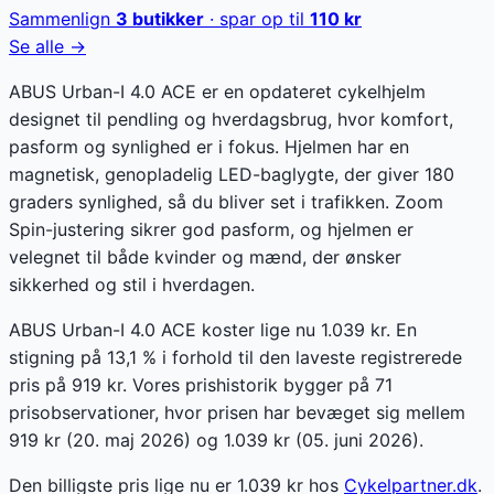
Sammenlign
3
butikker
· spar op til
110
kr
Se alle →
ABUS Urban-I 4.0 ACE er en opdateret cykelhjelm
designet til pendling og hverdagsbrug, hvor komfort,
pasform og synlighed er i fokus. Hjelmen har en
magnetisk, genopladelig LED-baglygte, der giver 180
graders synlighed, så du bliver set i trafikken. Zoom
Spin-justering sikrer god pasform, og hjelmen er
velegnet til både kvinder og mænd, der ønsker
sikkerhed og stil i hverdagen.
ABUS Urban-I 4.0 ACE koster lige nu 1.039 kr. En
stigning på 13,1 % i forhold til den laveste registrerede
pris på 919 kr. Vores prishistorik bygger på 71
prisobservationer, hvor prisen har bevæget sig mellem
919 kr (20. maj 2026) og 1.039 kr (05. juni 2026).
Den billigste pris lige nu er
1.039
kr hos
Cykelpartner.dk
.