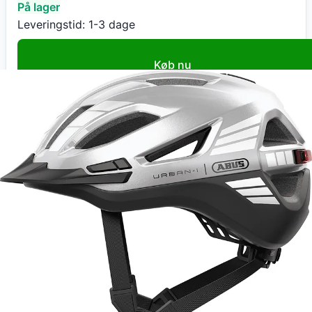
På lager
Leveringstid:
1-3 dage
Køb nu
eCykelhjelm DK
Abus Urban-I 4.0 ACE signal silver cykelhjelm Small
1.149
kr
+ fri fragt
Total:
1.149
kr
På lager
Leveringstid:
1-3 dage
Gå til butik