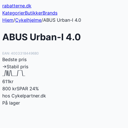
rabatterne
.dk
Kategorier
Butikker
Brands
Hjem
/
Cykelhjelme
/
ABUS Urban-I 4.0
ABUS Urban-I 4.0
EAN:
4003318449680
Bedste pris
→
Stabil pris
611
kr
800
kr
SPAR
24
%
hos
Cykelpartner.dk
På lager