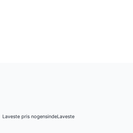
Laveste pris nogensinde
Laveste