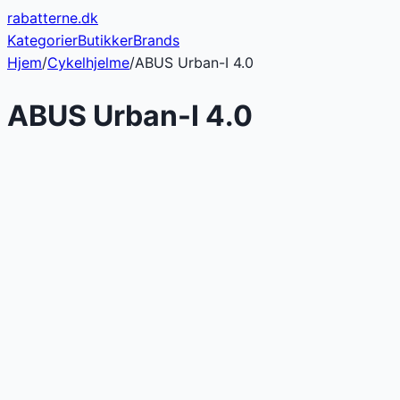
rabatterne
.dk
Kategorier
Butikker
Brands
Hjem
/
Cykelhjelme
/
ABUS Urban-I 4.0
ABUS Urban-I 4.0