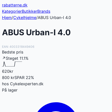
rabatterne
.dk
Kategorier
Butikker
Brands
Hjem
/
Cykelhjelme
/
ABUS Urban-I 4.0
ABUS Urban-I 4.0
EAN:
4003318449406
Bedste pris
↗
Steget
11.1
%
620
kr
800
kr
SPAR
22
%
hos
Cykelexperten.dk
På lager