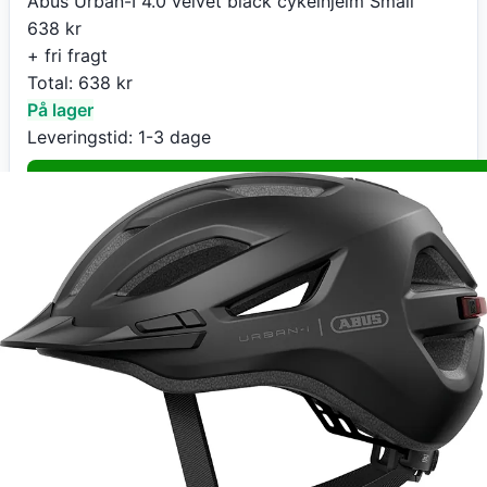
Abus Urban-I 4.0 velvet black cykelhjelm Small
638
kr
+ fri fragt
Total:
638
kr
På lager
Leveringstid:
1-3 dage
Køb nu
eCykelhjelm DK
Abus Urban-I 4.0 velvet black cykelhjelm Small
638
kr
+ fri fragt
Total:
638
kr
På lager
Leveringstid:
1-3 dage