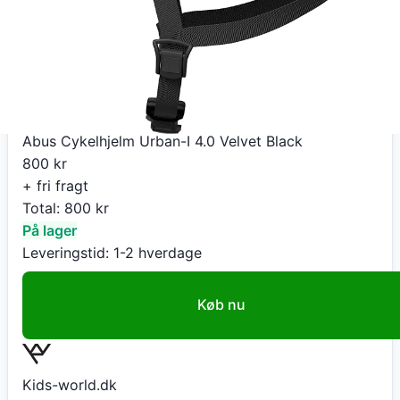
Gå til butik
Kids-world.dk
Abus Cykelhjelm Urban-I 4.0 Velvet Black
800
kr
+ fri fragt
Total:
800
kr
På lager
Leveringstid:
1-2 hverdage
Køb nu
Kids-world.dk