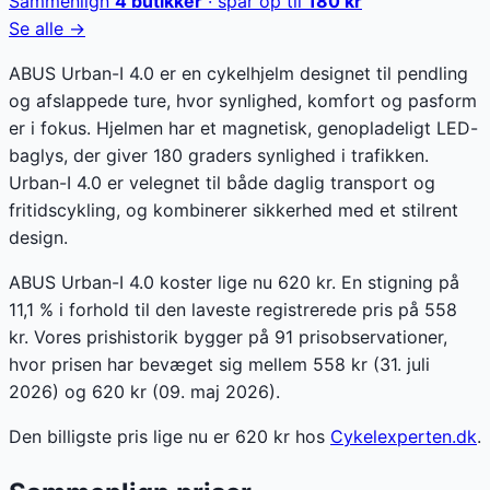
Sammenlign
4
butikker
· spar op til
180
kr
Se alle →
ABUS Urban-I 4.0 er en cykelhjelm designet til pendling
og afslappede ture, hvor synlighed, komfort og pasform
er i fokus. Hjelmen har et magnetisk, genopladeligt LED-
baglys, der giver 180 graders synlighed i trafikken.
Urban-I 4.0 er velegnet til både daglig transport og
fritidscykling, og kombinerer sikkerhed med et stilrent
design.
ABUS Urban-I 4.0 koster lige nu 620 kr. En stigning på
11,1 % i forhold til den laveste registrerede pris på 558
kr. Vores prishistorik bygger på 91 prisobservationer,
hvor prisen har bevæget sig mellem 558 kr (31. juli
2026) og 620 kr (09. maj 2026).
Den billigste pris lige nu er
620
kr hos
Cykelexperten.dk
.