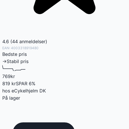
4.6
(
44
anmeldelser
)
EAN:
4003318919480
Bedste pris
→
Stabil pris
769
kr
819
kr
SPAR
6
%
hos
eCykelhjelm DK
På lager