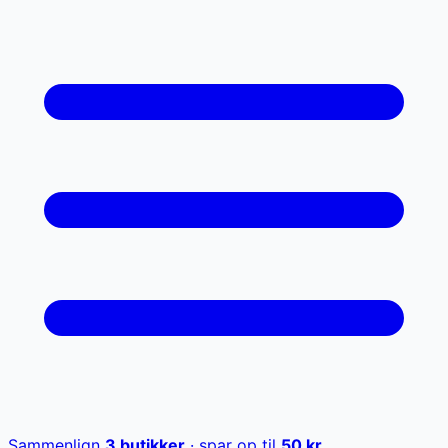
Sammenlign
3
butikker
· spar op til
50
kr