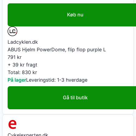
Køb nu
Ladcyklen.dk
ABUS Hjelm PowerDome, flip flop purple L
791
kr
+ 39 kr fragt
Total:
830
kr
På lager
Leveringstid:
1-3 hverdage
Gå til butik
Cykelexperten.dk