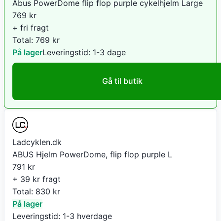
Abus PowerDome flip flop purple cykelhjelm Large
769
kr
+ fri fragt
Total:
769
kr
På lager
Leveringstid:
1-3 dage
Gå til butik
Ladcyklen.dk
ABUS Hjelm PowerDome, flip flop purple L
791
kr
+ 39 kr fragt
Total:
830
kr
På lager
Leveringstid:
1-3 hverdage