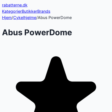
rabatterne
.dk
Kategorier
Butikker
Brands
Hjem
/
Cykelhjelme
/
Abus PowerDome
Abus PowerDome