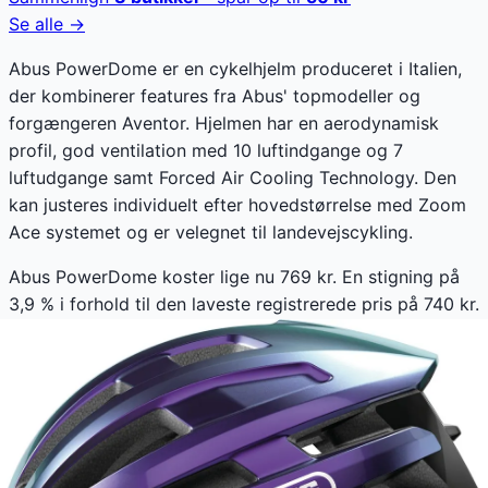
Se alle →
Abus PowerDome er en cykelhjelm produceret i Italien,
der kombinerer features fra Abus' topmodeller og
forgængeren Aventor. Hjelmen har en aerodynamisk
profil, god ventilation med 10 luftindgange og 7
luftudgange samt Forced Air Cooling Technology. Den
kan justeres individuelt efter hovedstørrelse med Zoom
Ace systemet og er velegnet til landevejscykling.
Abus PowerDome koster lige nu 769 kr. En stigning på
3,9 % i forhold til den laveste registrerede pris på 740 kr.
Vores prishistorik bygger på 71 prisobservationer, hvor
prisen har bevæget sig mellem 740 kr (22. maj 2026) og
769 kr (11. juni 2026).
Den billigste pris lige nu er
769
kr hos
eCykelhjelm DK
.
Sammenlign priser