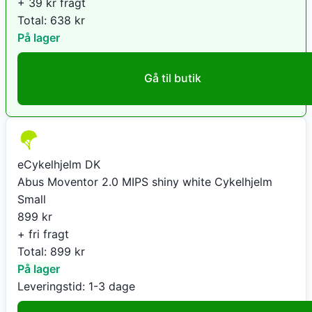
+ 39 kr fragt
Total:
638
kr
På lager
Gå til butik
eCykelhjelm DK
Abus Moventor 2.0 MIPS shiny white Cykelhjelm
Small
899
kr
+ fri fragt
Total:
899
kr
På lager
Leveringstid:
1-3 dage