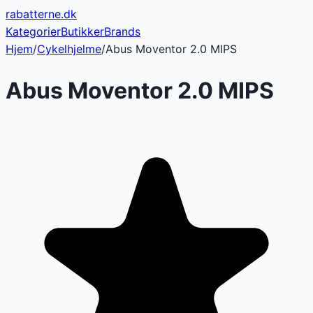
rabatterne
.dk
Kategorier
Butikker
Brands
Hjem
/
Cykelhjelme
/
Abus Moventor 2.0 MIPS
Abus Moventor 2.0 MIPS