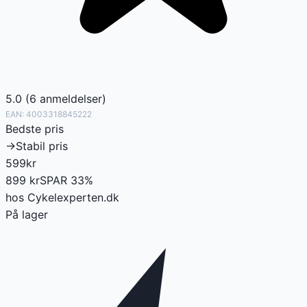
5.0
(
6
anmeldelser
)
EAN:
4003318845222
Bedste pris
→
Stabil pris
599
kr
899
kr
SPAR
33
%
hos
Cykelexperten.dk
På lager