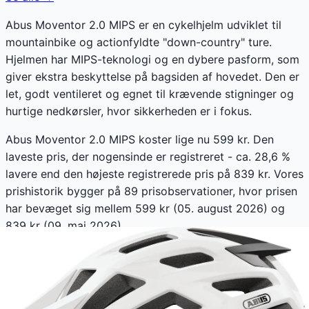
Abus Moventor 2.0 MIPS er en cykelhjelm udviklet til
mountainbike og actionfyldte "down-country" ture.
Hjelmen har MIPS-teknologi og en dybere pasform, som
giver ekstra beskyttelse på bagsiden af hovedet. Den er
let, godt ventileret og egnet til krævende stigninger og
hurtige nedkørsler, hvor sikkerheden er i fokus.
Abus Moventor 2.0 MIPS koster lige nu 599 kr. Den
laveste pris, der nogensinde er registreret - ca. 28,6 %
lavere end den højeste registrerede pris på 839 kr. Vores
prishistorik bygger på 89 prisobservationer, hvor prisen
har bevæget sig mellem 599 kr (05. august 2026) og
839 kr (09. maj 2026).
Den billigste pris lige nu er
599
kr hos
Cykelexperten.dk
.
Sammenlign priser