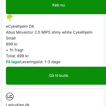
Køb nu
eCykelhjelm DK
Abus Moventor 2.0 MIPS shiny white Cykelhjelm
Small
899
kr
+ fri fragt
Total:
899
kr
På lager
Leveringstid:
1-3 dage
Gå til butik
Ladcyklen.dk