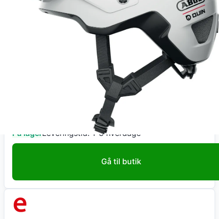
Køb nu
Ladcyklen.dk
ABUS Hjelm MoDrop QUIN, polar white S
935
kr
+ 39 kr fragt
Total:
974
kr
På lager
Leveringstid:
1-3 hverdage
Gå til butik