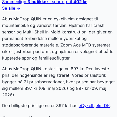
Sammenlign
3
butikker
· spar op til
402
kr
Se alle →
Abus MoDrop QUIN er en cykelhjelm designet til
mountainbike og varieret terræn. Hjelmen har crash
sensor og Multi-Shell In-Mold konstruktion, der giver en
permanent forbindelse mellem yderskal og
stødabsorberende materiale. Zoom Ace MTB systemet
sikrer justerbar pasform, og hjelmen er velegnet til både
kuperede spor og familieudflugter.
Abus MoDrop QUIN koster lige nu 897 kr. Den laveste
pris, der nogensinde er registreret. Vores prishistorik
bygger på 71 prisobservationer, hvor prisen har bevæget
sig mellem 897 kr (09. maj 2026) og 897 kr (09. maj
2026).
Den billigste pris lige nu er
897
kr hos
eCykelhjelm DK
.