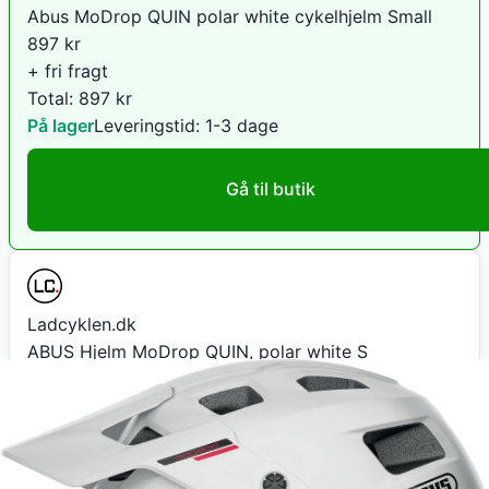
Abus MoDrop QUIN polar white cykelhjelm Small
897
kr
+ fri fragt
Total:
897
kr
På lager
Leveringstid:
1-3 dage
Gå til butik
Ladcyklen.dk
ABUS Hjelm MoDrop QUIN, polar white S
935
kr
+ 39 kr fragt
Total:
974
kr
På lager
Leveringstid:
1-3 hverdage