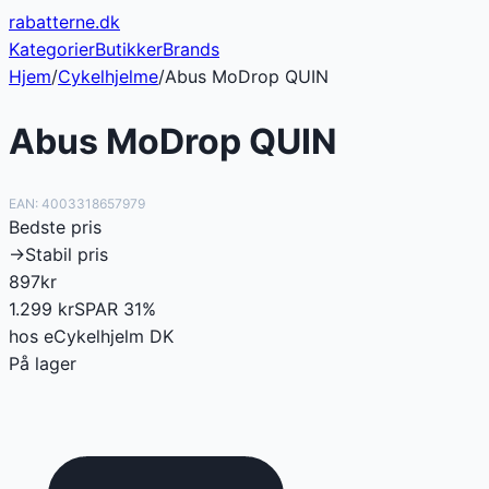
rabatterne
.dk
Kategorier
Butikker
Brands
Hjem
/
Cykelhjelme
/
Abus MoDrop QUIN
Abus MoDrop QUIN
EAN:
4003318657979
Bedste pris
→
Stabil pris
897
kr
1.299
kr
SPAR
31
%
hos
eCykelhjelm DK
På lager