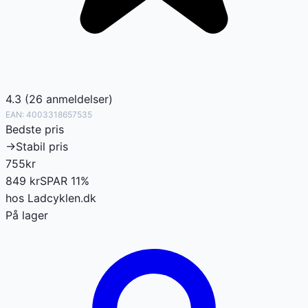
4.3
(
26
anmeldelser
)
EAN:
4003318657535
Bedste pris
→
Stabil pris
755
kr
849
kr
SPAR
11
%
hos
Ladcyklen.dk
På lager