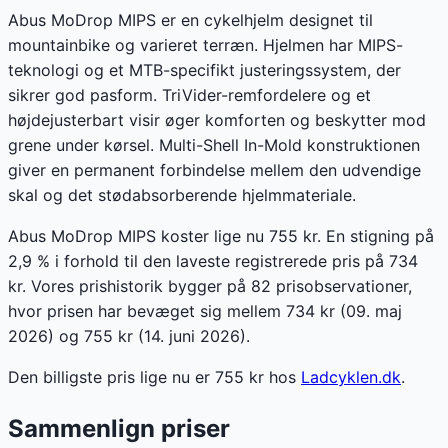
Abus MoDrop MIPS er en cykelhjelm designet til
mountainbike og varieret terræn. Hjelmen har MIPS-
teknologi og et MTB-specifikt justeringssystem, der
sikrer god pasform. TriVider-remfordelere og et
højdejusterbart visir øger komforten og beskytter mod
grene under kørsel. Multi-Shell In-Mold konstruktionen
giver en permanent forbindelse mellem den udvendige
skal og det stødabsorberende hjelmmateriale.
Abus MoDrop MIPS koster lige nu 755 kr. En stigning på
2,9 % i forhold til den laveste registrerede pris på 734
kr. Vores prishistorik bygger på 82 prisobservationer,
hvor prisen har bevæget sig mellem 734 kr (09. maj
2026) og 755 kr (14. juni 2026).
Den billigste pris lige nu er
755
kr hos
Ladcyklen.dk
.
Sammenlign priser