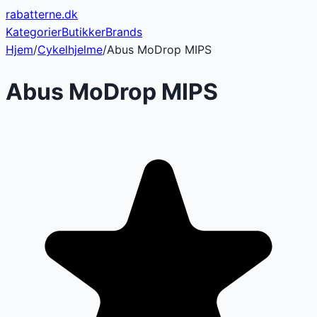
rabatterne
.dk
Kategorier
Butikker
Brands
Hjem
/
Cykelhjelme
/
Abus MoDrop MIPS
Abus MoDrop MIPS