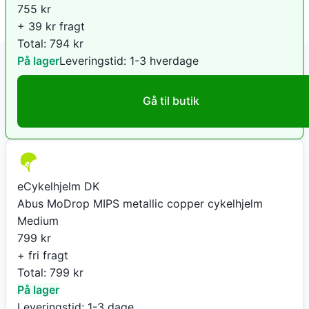
755
kr
+ 39 kr fragt
Total:
794
kr
På lager
Leveringstid:
1-3 hverdage
Gå til butik
eCykelhjelm DK
Abus MoDrop MIPS metallic copper cykelhjelm
Medium
799
kr
+ fri fragt
Total:
799
kr
På lager
Leveringstid:
1-3 dage