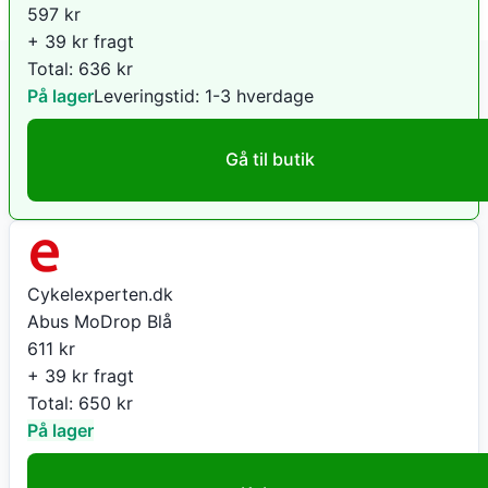
597
kr
+ 39 kr fragt
Total:
636
kr
På lager
Leveringstid:
1-3 hverdage
Gå til butik
Cykelexperten.dk
Abus MoDrop Blå
611
kr
+ 39 kr fragt
Total:
650
kr
På lager