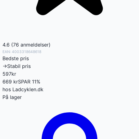
4.6
(
76
anmeldelser
)
EAN:
4003318648618
Bedste pris
→
Stabil pris
597
kr
669
kr
SPAR
11
%
hos
Ladcyklen.dk
På lager