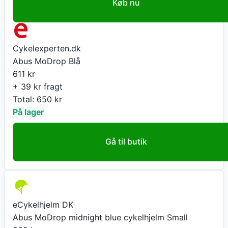
Køb nu
Cykelexperten.dk
Abus MoDrop Blå
611
kr
+ 39 kr fragt
Total:
650
kr
På lager
Gå til butik
eCykelhjelm DK
Abus MoDrop midnight blue cykelhjelm Small