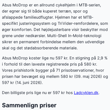
Abus MoDrop er en allround cykelhjelm i MTB-serien,
der egner sig til både kuperet terræn, spor og
afslappede familieudflugter. Hjelmen har et MTB-
specifikt justeringssystem og TriVider-remfordelere, som
øger komforten. Det højdejusterbare visir beskytter mod
grene under nedkørsler. Multi-Shell In-Mold-teknologi
sikrer en permanent forbindelse mellem den udvendige
skal og det stødabsorberende materiale.
Abus MoDrop koster lige nu 597 kr. En stigning på 2,9 %
i forhold til den laveste registrerede pris på 580 kr.
Vores prishistorik bygger på 71 prisobservationer, hvor
prisen har bevæget sig mellem 580 kr (09. maj 2026) og
597 kr (14. juni 2026).
Den billigste pris lige nu er
597
kr hos
Ladcyklen.dk
.
Sammenlign priser