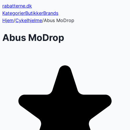
rabatterne
.dk
Kategorier
Butikker
Brands
Hjem
/
Cykelhjelme
/
Abus MoDrop
Abus MoDrop