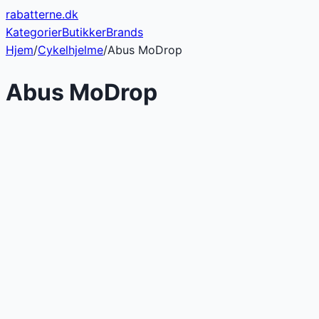
rabatterne
.dk
Kategorier
Butikker
Brands
Hjem
/
Cykelhjelme
/
Abus MoDrop
Abus MoDrop