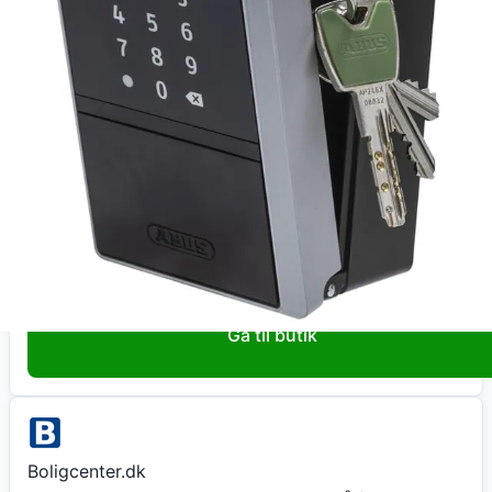
Køb nu
Homeshop DK
Abus Keygarage 787 Smart for Vægmontering
63824
1.448
kr
+ 49 kr fragt
Total:
1.497
kr
På lager
Leveringstid:
2-5 hverdage
Gå til butik
Boligcenter.dk