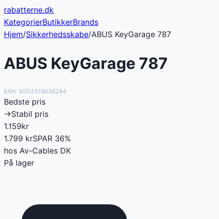
rabatterne
.dk
Kategorier
Butikker
Brands
Hjem
/
Sikkerhedsskabe
/
ABUS KeyGarage 787
ABUS KeyGarage 787
EAN:
4003318638244
Bedste pris
→
Stabil pris
1.159
kr
1.799
kr
SPAR
36
%
hos
Av-Cables DK
På lager