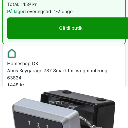
Total:
1.159
kr
På lager
Leveringstid:
1-2 dage
Gå til butik
Homeshop DK
Abus Keygarage 787 Smart for Vægmontering
63824
1.448
kr
+ 49 kr fragt
Total:
1.497
kr
På lager
Leveringstid:
2-5 hverdage