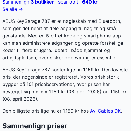
Sammenlign
3
butikker
· spar op til
640
kr
Se alle →
ABUS KeyGarage 787 er et nøgleskab med Bluetooth,
som gør det nemt at dele adgang til nøgler og små
genstande. Med en 6-cifret kode og smartphone-app
kan man administrere adgangen og oprette forskellige
koder til flere brugere. Ideel til både hjemmet og
arbejdspladsen, hvor sikker opbevaring er essentiel.
ABUS KeyGarage 787 koster lige nu 1.159 kr. Den laveste
pris, der nogensinde er registreret. Vores prishistorik
bygger på 101 prisobservationer, hvor prisen har
bevæget sig mellem 1.159 kr (08. april 2026) og 1.159 kr
(08. april 2026).
Den billigste pris lige nu er
1.159
kr hos
Av-Cables DK
.
Sammenlign priser