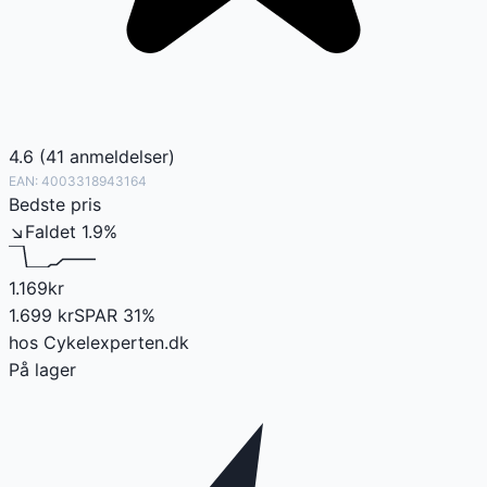
4.6
(
41
anmeldelser
)
EAN:
4003318943164
Bedste pris
↘
Faldet
1.9
%
1.169
kr
1.699
kr
SPAR
31
%
hos
Cykelexperten.dk
På lager