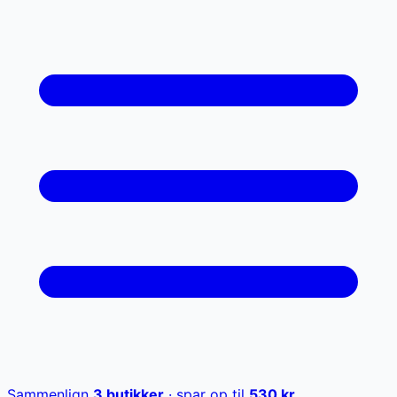
Sammenlign
3
butikker
· spar op til
530
kr