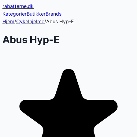
rabatterne
.dk
Kategorier
Butikker
Brands
Hjem
/
Cykelhjelme
/
Abus Hyp-E
Abus Hyp-E