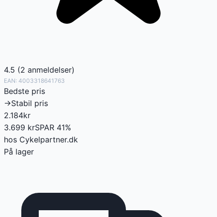
4.5
(
2
anmeldelser
)
EAN:
4003318641763
Bedste pris
→
Stabil pris
2.184
kr
3.699
kr
SPAR
41
%
hos
Cykelpartner.dk
På lager