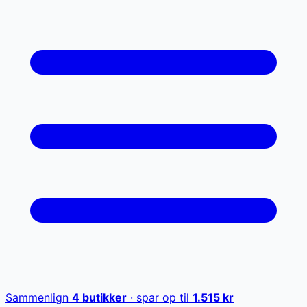
Sammenlign
4
butikker
· spar op til
1.515
kr