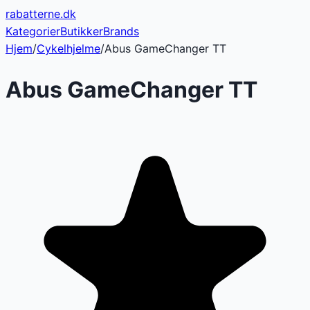
rabatterne
.dk
Kategorier
Butikker
Brands
Hjem
/
Cykelhjelme
/
Abus GameChanger TT
Abus GameChanger TT