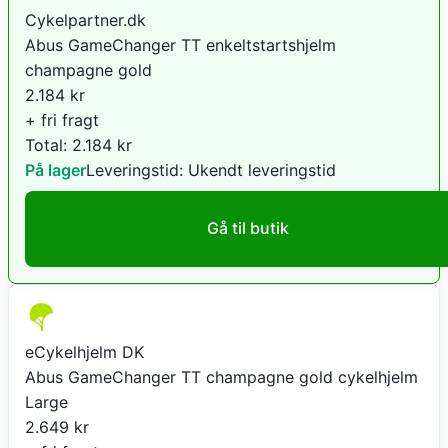
Cykelpartner.dk
Abus GameChanger TT enkeltstartshjelm
champagne gold
2.184
kr
+ fri fragt
Total:
2.184
kr
På lager
Leveringstid:
Ukendt leveringstid
Gå til butik
eCykelhjelm DK
Abus GameChanger TT champagne gold cykelhjelm
Large
2.649
kr